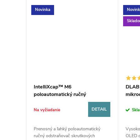
m
Novinka
Novink
Sklad
i
e
p
r
ps
IntelliXcap™ M6
DLAB 
e
poloautomatický ručný
mikro
odskrutkovač, 6 kanálový
S
DETAIL
DETAIL
Na vyžiadanie
Skl
K
mi vhodné
Prenosný a ľahký poloautomatický
Vysokor
aBio /
ručný odstraňovač skrutkových
OLED d