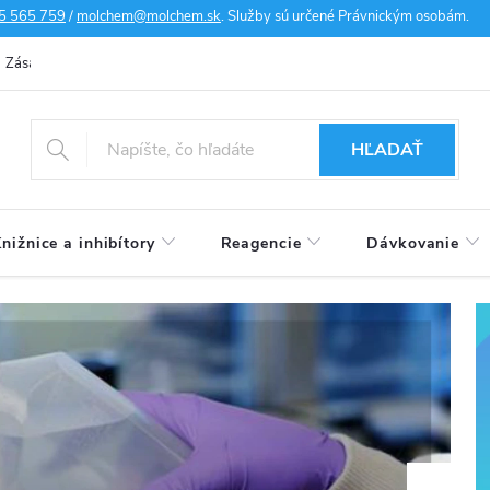
5 565 759
/
molchem@molchem.sk
. Služby sú určené Právnickým osobám.
Zásady ochrany osobných údajov
Zásady súborov cookies
Doprav
HĽADAŤ
nižnice a inhibítory
Reagencie
Dávkovanie