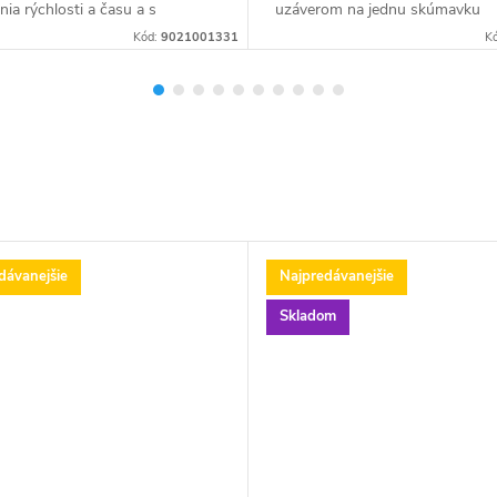
nia rýchlosti a času a s
uzáverom na jednu skúmavku
lnou rýchlosťou do 10000
zjednodušuje manipuláciu so
Kód:
9021001331
K
mpatibilná s 0,5/1,5/2 ml × 12...
skúmavkami - bez potreby vým
zveráku je IntelliXcap S1...
dávanejšie
Najpredávanejšie
Skladom