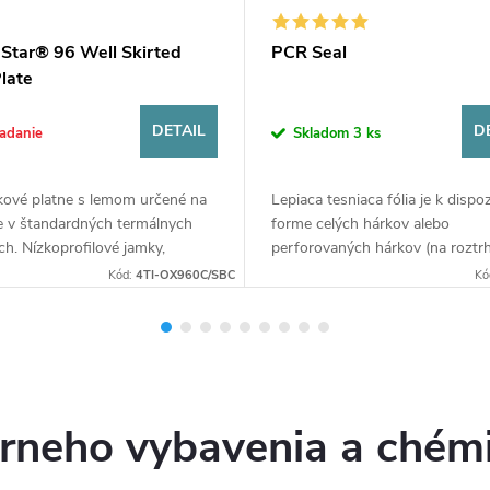
Star® 96 Well Skirted
PCR Seal
late
DETAIL
D
adanie
Skladom
3 ks
kové platne s lemom určené na
Lepiaca tesniaca fólia je k dispoz
e v štandardných termálnych
forme celých hárkov alebo
ch. Nízkoprofilové jamky,
perforovaných hárkov (na roztr
čané pre reakčné objemy <20 µl.
na pásy s 8 jamkami alebo 12 ja
Kód:
4TI-OX960C/SBC
Kó
ám eliminuje deformáciu a...
Odporúča sa na PCR, qPCR a iné
órneho vybavenia a chém