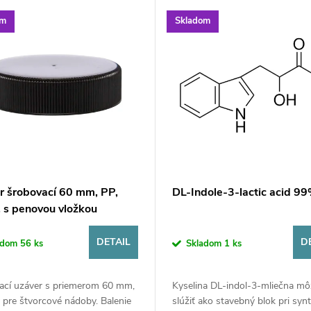
om
Skladom
r šrobovací 60 mm, PP,
DL-Indole-3-lactic acid 9
, s penovou vložkou
DETAIL
D
adom
56 ks
Skladom
1 ks
ací uzáver s priemerom 60 mm,
Kyselina DL-indol-3-mliečna mô
pre štvorcové nádoby. Balenie
slúžiť ako stavebný blok pri syn