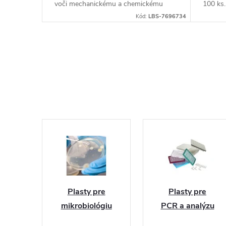
n
kovacou
voči mechanickému a chemickému
100 ks.
ožňuje
namáhaniu. Jednoduché a bezpečné
Kód:
BSV121
Kód:
LBS-7696734
e
.
otváranie a zatváranie skúmavky
umožňuje...
h
o
v
y
b
a
Plasty pre
Plasty pre
mikrobiológiu
PCR a analýzu
v