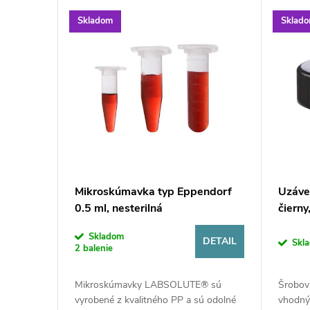
a
Skladom
Sklad
b
o
r
a
lastové
Mikroskúmavka typ Eppendorf
Uzáve
t
0.5 ml, nesterilná
čierny
ó
Skladom
DETAIL
DETAIL
Skl
2 balenie
r
kľučky 1
Mikroskúmavky LABSOLUTE® sú
Šrobov
bavená
vyrobené z kvalitného PP a sú odolné
vhodný 