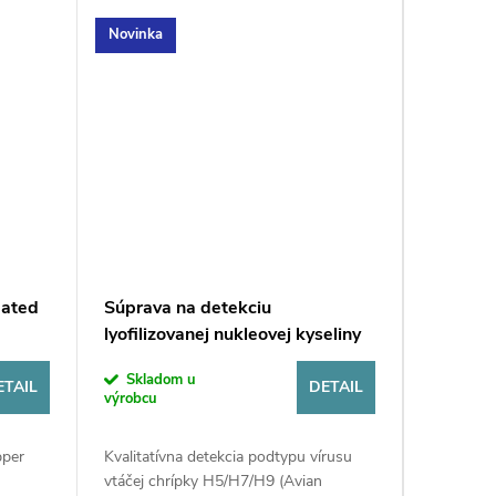
Novinka
Novinka
mated
Súprava na detekciu
Súprava
lyofilizovanej nukleovej kyseliny
kyseliny
vírusu vtáčej chrípky podtypu
chrípky
Skladom u
Sklad
H5/H7/H9 (fluorescenčná PCR)
fluores
ETAIL
DETAIL
výrobcu
výrobcu
pper
Kvalitatívna detekcia podtypu vírusu
Súprava n
vtáčej chrípky H5/H7/H9 (Avian
podtypu v