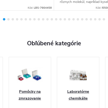
rôznych molekúl, napríklad kysel
indol-3-octovej (IAA).
Kód:
LBS-7664458
Kód:
I55
Obľúbené kategórie
Pomôcky na
Laboratórne
zmrazovanie
chemikálie