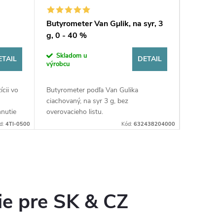
Butyrometer Van Gµlik, na syr, 3
Binax® 
g, 0 - 40 %
Antigen
Skladom u
Sklad
ETAIL
DETAIL
výrobcu
výrobcu
ícii vo
Butyrometer podľa Van Gulika
Súprava 
ciachovaný, na syr 3 g, bez
antigénu 
hnutie
overovacieho listu.
enzýmová
mkami).
pre kvalit
d:
4TI-0500
Kód:
632438204000
...
ie pre SK & CZ