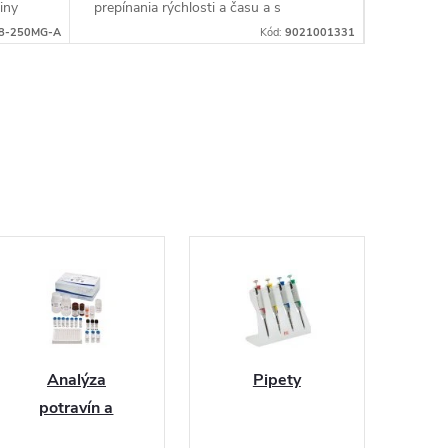
iny
prepínania rýchlosti a času a s
Bio Mole
maximálnou rýchlosťou do 10000
Balenie 9
08-250MG-A
Kód:
9021001331
rpm. Kompatibilná s 0,5/1,5/2 ml × 12...
skúmavkam
Analýza
Pipety
potravín a
krmív