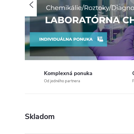
Predchádzajúce
r
i
b
ú
Komplexná ponuka
t
Od jedného partnera
P
o
r
Skladom
l