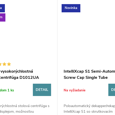
a
Novinka
om
vysokorýchlostná
IntelliXcap S1 Semi-Auto
centrifúga D1012UA
Screw Cap Single Tube
Decapper/Recapper
DETAIL
D
adom
1 ks
Na vyžiadanie
ýchlostná stolová centrifúga s
Poloautomatický dekapper/reka
isplejom, možnosťou
IntelliXcap S1 so skrutkovacím