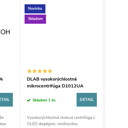
Novinka
Novinka
Skladom
Skladom
9%
DLAB vysokorýchlostná
MIC Q q
mikrocentrifúga D1012UA
Sklad
ETAIL
DETAIL
Skladom
1 ks
99 baleni
že
Vysokorýchlostná stolová centrifúga s
PCR strip
téze
OLED displejom, možnosťou
do MIC Q