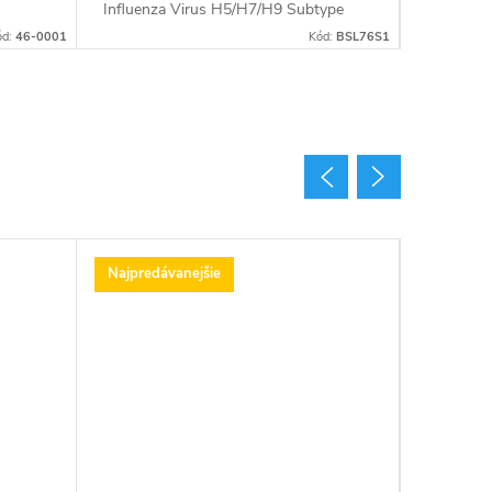
Influenza Virus H5/H7/H9 Subtype
(Avian I
Lyophilized Nucleic Acid Detection Kit,
Nucleic A
ód:
46-0001
Kód:
BSL76S1
eny
Fluorescence PCR) polymerázovou...
PCR metho
Najpredávanejšie
Najpredá