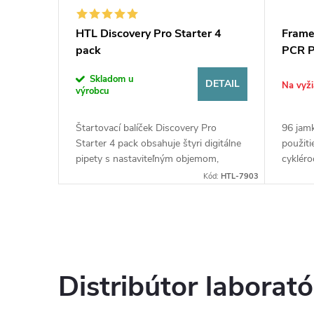
HTL Discovery Pro Starter 4
Frame
pack
PCR P
Skladom u
DETAIL
DETAIL
Na vyži
výrobcu
y
Štartovací balíček Discovery Pro
96 jam
 < 200 µl,
Starter 4 pack obsahuje štyri digitálne
použiti
. Na
pipety s nastaviteľným objemom,
cykléro
rchnáku,
stojan na pipety, príslušenstvo a špičky
odporú
Kód:
4TI-0781
Kód:
HTL-7903
tým...
v krabičkách. Sada obsahuje...
Pevný r
Distribútor laborat