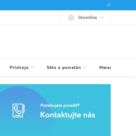
né podmienky
Ako nakupovať
Slovenčina
Prístroje
Sklo a porcelán
Meranie veličín