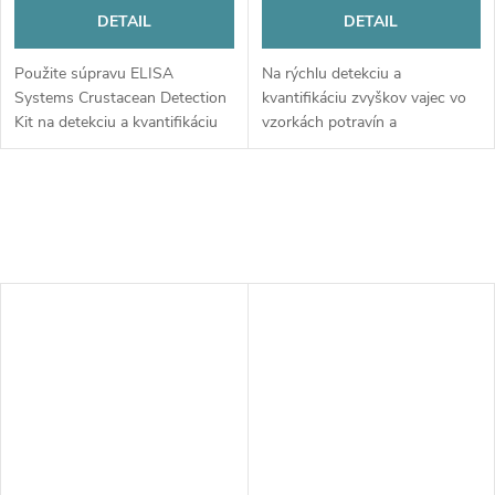
DETAIL
DETAIL
Použite súpravu ELISA
Na rýchlu detekciu a
Systems Crustacean Detection
kvantifikáciu zvyškov vajec vo
Kit na detekciu a kvantifikáciu
vzorkách potravín a
tropomyozínu ako indikátora
enviromentálnych vzorkách
prítomnosti kôrovcov v
použite súpravu ELISA
potravinách a vzorkách zo
Systems Egg Residue
životného...
Detection Enhanced Kit.
Súprava...