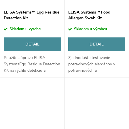
ELISA Systems™ Egg Residue
ELISA Systems™ Food
Detection Kit
Allergen Swab Kit
Skladom u výrobcu
Skladom u výrobcu
DETAIL
DETAIL
Použite súpravu ELISA
Zjednodušte testovanie
SystemsEgg Residue Detection
potravinových alergénov v
Kit na rýchlu detekciu a
potravinových a
kvantifikáciu zvyškov vajec v
environmentálnych vzorkách
potravinách a vzorkách zo
pomocou súpravy
životného prostredia. Súpravu
tampónov ELISA Systems
možno použiť...
Food Allergen Swab Kit.
Balenie: 10...