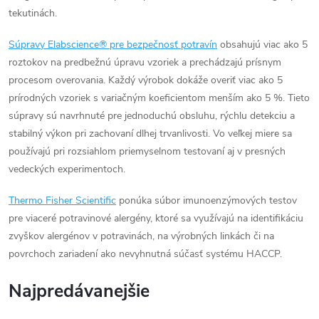
tekutinách.
Súpravy Elabscience® pre bezpečnosť potravín
obsahujú viac ako 5
roztokov na predbežnú úpravu vzoriek a prechádzajú prísnym
procesom overovania. Každý výrobok dokáže overiť viac ako 5
prírodných vzoriek s variačným koeficientom menším ako 5 %. Tieto
súpravy sú navrhnuté pre jednoduchú obsluhu, rýchlu detekciu a
stabilný výkon pri zachovaní dlhej trvanlivosti. Vo veľkej miere sa
používajú pri rozsiahlom priemyselnom testovaní aj v presných
vedeckých experimentoch.
Thermo Fisher Scientific
ponúka súbor imunoenzýmových testov
pre viaceré potravinové alergény, ktoré sa využívajú na identifikáciu
zvyškov alergénov v potravinách, na výrobných linkách či na
povrchoch zariadení ako nevyhnutná súčasť systému HACCP.
Najpredávanejšie