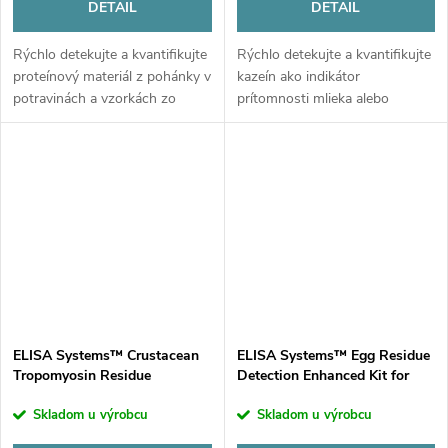
DETAIL
DETAIL
Rýchlo detekujte a kvantifikujte
Rýchlo detekujte a kvantifikujte
proteínový materiál z pohánky v
kazeín ako indikátor
potravinách a vzorkách zo
prítomnosti mlieka alebo
životného prostredia. ELISA kit,
mliečnych výrobkov v
48 testov.
potravinách a vzorkách z
prostredia. Balenie 48 test.
ELISA Systems™ Crustacean
ELISA Systems™ Egg Residue
Tropomyosin Residue
Detection Enhanced Kit for
Detection Kit
Food Allergen Testing
Skladom u výrobcu
Skladom u výrobcu