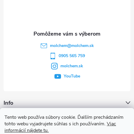
p
ä
t
molchem
@
molchem.sk
i
0905 565 759
molchem.sk
e
YouTube
Info
Tento web používa súbory cookie. Ďalším prechádzaním
Iné služby
tohto webu vyjadrujete súhlas s ich používaním.
Viac
informácií nájdete tu.