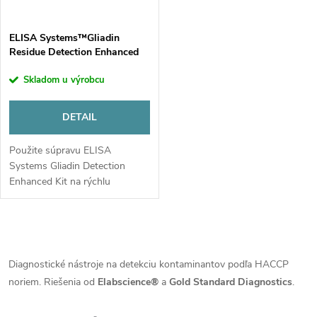
ELISA Systems™Gliadin
Residue Detection Enhanced
Kit
Skladom u výrobcu
DETAIL
Použite súpravu ELISA
Systems Gliadin Detection
Enhanced Kit na rýchlu
detekciu a kvantifikáciu gliadínu
ako indikátora gluténu v
potravinách a vzorkách zo
O
životného prostredia....
v
Diagnostické nástroje na detekciu kontaminantov podľa HACCP
noriem. Riešenia od
Elabscience®
a
Gold Standard Diagnostics
.
l