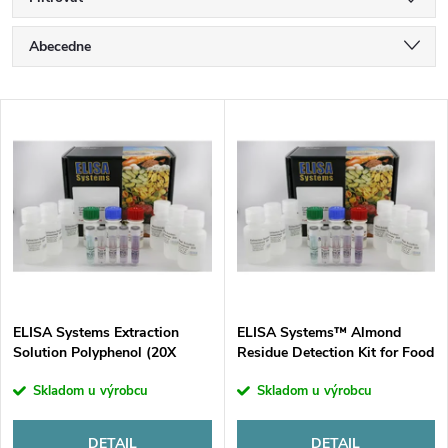
R
Abecedne
a
Najlacnejšie
V
Najdrahšie
d
ý
Najpredávanejšie
e
p
n
i
i
s
e
ELISA Systems Extraction
ELISA Systems™ Almond
Solution Polyphenol (20X
Residue Detection Kit for Food
p
concentrate)
Allergen Testing
p
Skladom u výrobcu
Skladom u výrobcu
r
DETAIL
DETAIL