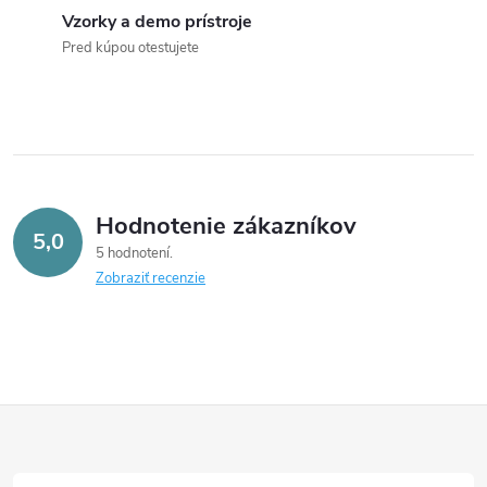
v
Vzorky a demo prístroje
ý
Pred kúpou otestujete
p
i
s
u
Hodnotenie zákazníkov
5,0
5 hodnotení
Zobraziť recenzie
Z
á