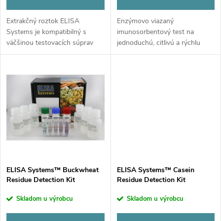
r
o
o
Extrakčný roztok ELISA
Enzýmovo viazaný
d
Systems je kompatibilný s
imunosorbentový test na
d
väčšinou testovacích súprav
jednoduchú, citlivú a rýchlu
u
ELISA Systems na potravinové
detekciu a kvantifikáciu
alergény, čím sa skracuje čas
mandľového materiálu vo
u
prípravy vzoriek. Objem 25 ml.
vzorkách potravín a životného
k
prostredia. Sada 48T.
k
t
t
o
o
v
v
ELISA Systems™ Buckwheat
ELISA Systems™ Casein
Residue Detection Kit
Residue Detection Kit
Skladom u výrobcu
Skladom u výrobcu