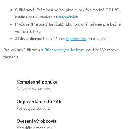
d
Silikónové:
Prémiová voľba, plne autoklávovateľné (121 °C),
a
ideálne pre kultiváciu na
trepačkách
.
c
Pryžové (Prírodný kaučuk):
Ekonomické riešenie pre bežné
vodné roztoky.
i
Zátky s dierou:
Pre vloženie
teplomerov
pri destilácii.
e
Pre vákuovú filtráciu s
Büchnerovým lievikom
použite Walterove
p
tesnenia.
r
v
Komplexná ponuka
Od jedného partnera
k
Odpovedáme do 24h
y
Potrebujete poradiť?
v
Overení výrobcovia
Materiály k stiahnutiu