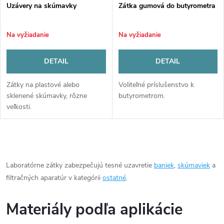
v
Uzávery na skúmavky
Zátka gumová do butyrometra
Na vyžiadanie
Na vyžiadanie
DETAIL
DETAIL
Zátky na plastové alebo
Voliteľné príslušenstvo k
sklenené skúmavky, rôzne
butyrometrom.
veľkosti.
O
v
Laboratórne zátky zabezpečujú tesné uzavretie
baniek
,
skúmaviek
a
filtračných aparatúr v kategórii
ostatné
.
l
á
Materiály podľa aplikácie