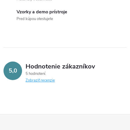
ý
p
Vzorky a demo prístroje
Pred kúpou otestujete
i
s
u
Hodnotenie zákazníkov
5,0
5 hodnotení
Zobraziť recenzie
Z