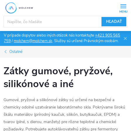
Prejsť
na
obsah
HĽADAŤ
V prípade dopytov alebo iných otázok nás kontaktujte
+421 905 565
759
/
molchem@molchem.sk
. Služby sú určené Právnickým osobám.
Ostatné
Zátky gumové, pryžové,
silikónové a iné
Gumové, pryžové a silikónové zátky sú určené na bezpečné a
chemicky odolné uzatváranie laboratórneho skla. Pokrývame širokú
škálu materiálov (prírodný kaučuk, silikón, butylkaučuk, EPDM) a
tvarov (plné, s dierou, manžety) pre rôzne teplotné a chemické
požiadavky. Potrebujete autoklávovateľnú zátku pre fermentory