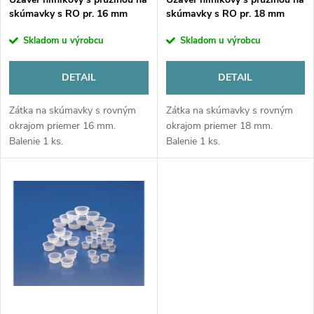
e
skúmavky s RO pr. 16 mm
skúmavky s RO pr. 18 mm
p
p
Skladom u výrobcu
Skladom u výrobcu
r
r
DETAIL
DETAIL
o
o
Zátka na skúmavky s rovným
Zátka na skúmavky s rovným
d
okrajom priemer 16 mm.
okrajom priemer 18 mm.
d
Balenie 1 ks.
Balenie 1 ks.
u
u
k
k
t
t
o
o
v