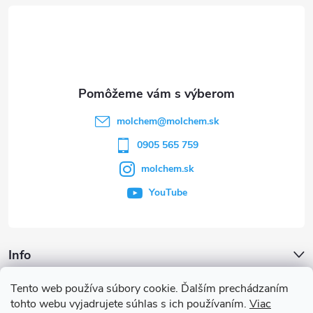
á
p
ä
t
molchem
@
molchem.sk
i
0905 565 759
molchem.sk
e
YouTube
Info
Tento web používa súbory cookie. Ďalším prechádzaním
Iné služby
tohto webu vyjadrujete súhlas s ich používaním.
Viac