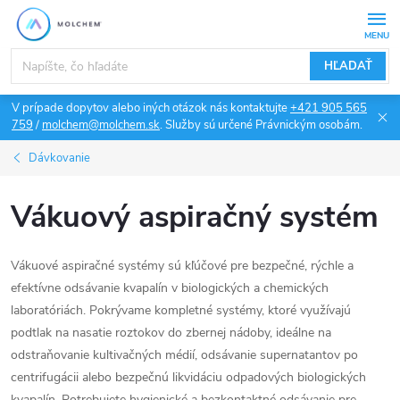
Prejsť
na
obsah
HĽADAŤ
V prípade dopytov alebo iných otázok nás kontaktujte
+421 905 565
759
/
molchem@molchem.sk
. Služby sú určené Právnickým osobám.
Dávkovanie
Vákuový aspiračný systém
Vákuové aspiračné systémy sú kľúčové pre bezpečné, rýchle a
efektívne odsávanie kvapalín v biologických a chemických
laboratóriách. Pokrývame kompletné systémy, ktoré využívajú
podtlak na nasatie roztokov do zbernej nádoby, ideálne na
odstraňovanie kultivačných médií, odsávanie supernatantov po
centrifugácii alebo bezpečnú likvidáciu odpadových biologických
kvapalín. Potrebujete hygienické a bezkontaktné odsávanie pre