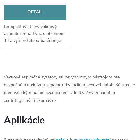
DETAIL
Kompaktný stolný vákuový
aspirátor SmartVac s objemom
1 l a vymeniteľnou batériou je
navrhnutý pre flexibilnú
manipuláciu s malým
množstvom kvapalín, s
O
ovládaním jedným...
v
Vákuové aspiračné systémy sú nevyhnutným nástrojom pre
bezpečnú a efektívnu separáciu kvapalín a pevných látok. Sú určené
l
predovšetkým na odsávanie médií z kultivačných nádob a
á
centrifugačných skúmaviek.
d
Aplikácie
a