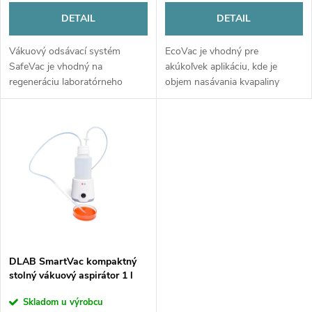
r
r
DETAIL
DETAIL
o
o
Vákuový odsávací systém
EcoVac je vhodný pre
d
SafeVac je vhodný na
akúkoľvek aplikáciu, kde je
d
regeneráciu laboratórneho
objem nasávania kvapaliny
u
odpadu a separáciu kvapalín a
menší ako 2 l. Ideálny na
pevných látok. Môže sa
používanie pri zbere a
u
používať v bunkových
odstraňovaní kvapalín v
k
kultúrach, pri extrakcii DNA,...
experimentoch s...
k
t
t
o
o
v
v
DLAB SmartVac kompaktný
stolný vákuový aspirátor 1 l
Skladom u výrobcu