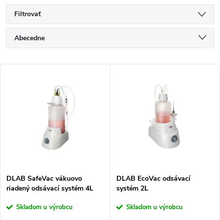
Filtrovať
R
Abecedne
a
Najlacnejšie
V
Najdrahšie
d
ý
Najpredávanejšie
e
p
n
i
i
s
e
DLAB SafeVac vákuovo
DLAB EcoVac odsávací
riadený odsávací systém 4L
systém 2L
p
p
Skladom u výrobcu
Skladom u výrobcu