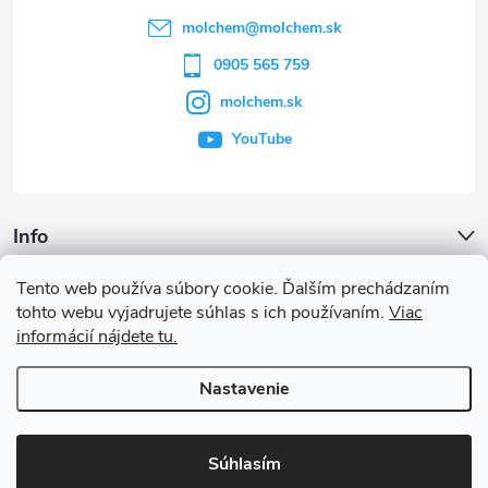
t
molchem
@
molchem.sk
i
0905 565 759
molchem.sk
e
YouTube
Info
Tento web používa súbory cookie. Ďalším prechádzaním
Iné služby
tohto webu vyjadrujete súhlas s ich používaním.
Viac
informácií nájdete tu.
Články a iné novinky
Nastavenie
Copyright 2026
MOLCHEM®
. Všetky práva vyhradené.
Súhlasím
Vytvoril Shoptet