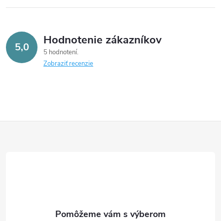
s
u
Hodnotenie zákazníkov
5,0
5 hodnotení
Zobraziť recenzie
Z
á
p
ä