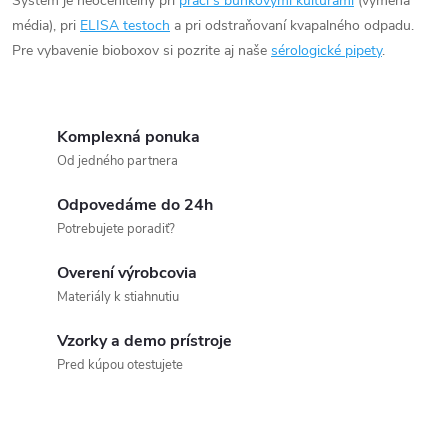
c
Systém je neoceniteľný pri
práci s bunkovými kultúrami
(výmena
média), pri
ELISA testoch
a pri odstraňovaní kvapalného odpadu.
i
Pre vybavenie bioboxov si pozrite aj naše
sérologické pipety
.
e
p
Komplexná ponuka
r
Od jedného partnera
v
Odpovedáme do 24h
Potrebujete poradiť?
k
Overení výrobcovia
y
Materiály k stiahnutiu
v
Vzorky a demo prístroje
ý
Pred kúpou otestujete
p
i