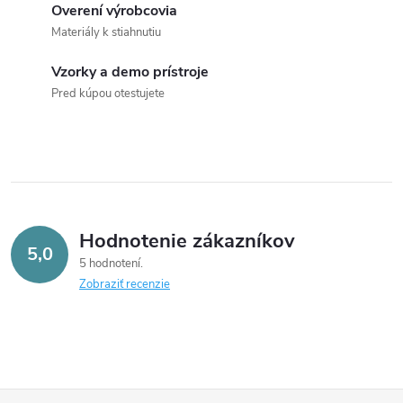
Overení výrobcovia
p
Materiály k stiahnutiu
i
Vzorky a demo prístroje
s
Pred kúpou otestujete
u
Hodnotenie zákazníkov
5,0
5 hodnotení
Zobraziť recenzie