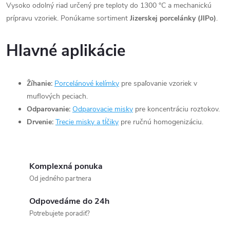
d
á
Vysoko odolný riad určený pre teploty do 1300 °C a mechanickú
a
n
prípravu vzoriek. Ponúkame sortiment
Jizerskej porcelánky (JIPo)
.
k
c
o
Hlavné aplikácie
i
v
a
e
Žíhanie:
Porcelánové kelímky
pre spaľovanie vzoriek v
n
muflových peciach.
p
i
Odparovanie:
Odparovacie misky
pre koncentráciu roztokov.
e
r
Drvenie:
Trecie misky a tĺčiky
pre ručnú homogenizáciu.
v
k
Komplexná ponuka
Od jedného partnera
y
v
Odpovedáme do 24h
Potrebujete poradiť?
ý