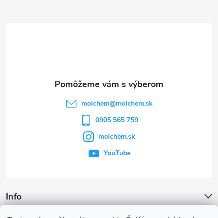
Z
á
p
ä
t
molchem
@
molchem.sk
i
0905 565 759
molchem.sk
e
YouTube
Info