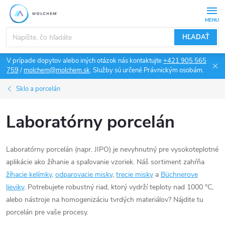
Prejsť
na
obsah
HĽADAŤ
V prípade dopytov alebo iných otázok nás kontaktujte
+421 905 565
759
/
molchem@molchem.sk
. Služby sú určené Právnickým osobám.
Sklo a porcelán
Laboratórny porcelán
Laboratórny porcelán (napr. JIPO) je nevyhnutný pre vysokoteplotné
aplikácie ako žíhanie a spaľovanie vzoriek. Náš sortiment zahŕňa
žíhacie kelímky
,
odparovacie misky
,
trecie misky
a
Büchnerove
lieviky
. Potrebujete robustný riad, ktorý vydrží teploty nad 1000 °C,
alebo nástroje na homogenizáciu tvrdých materiálov? Nájdite tu
porcelán pre vaše procesy.