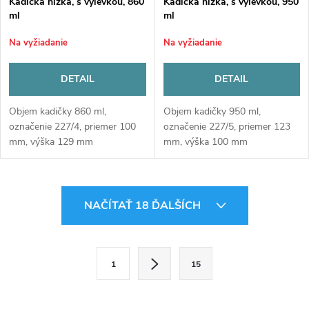
Kadička nízka, s výlevkou, 860
Kadička nízka, s výlevkou, 950
ml
ml
Na vyžiadanie
Na vyžiadanie
DETAIL
DETAIL
Objem kadičky 860 ml,
Objem kadičky 950 ml,
označenie 227/4, priemer 100
označenie 227/5, priemer 123
mm, výška 129 mm
mm, výška 100 mm
O
NAČÍTAŤ 18 ĎALŠÍCH
v
l
S
1
15
t
á
r