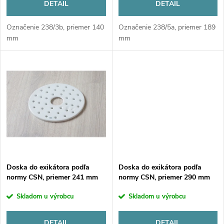
r
DETAIL
DETAIL
o
o
Označenie 238/3b, priemer 140
Označenie 238/5a, priemer 189
d
mm
mm
d
u
u
k
k
t
t
o
o
v
Doska do exikátora podľa
Doska do exikátora podľa
v
normy CSN, priemer 241 mm
normy CSN, priemer 290 mm
Skladom u výrobcu
Skladom u výrobcu
DETAIL
DETAIL