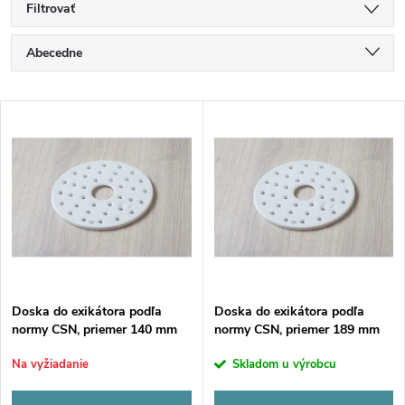
Filtrovať
R
Abecedne
a
Najlacnejšie
V
Najdrahšie
d
ý
Najpredávanejšie
e
p
n
i
i
s
e
Doska do exikátora podľa
Doska do exikátora podľa
normy CSN, priemer 140 mm
normy CSN, priemer 189 mm
p
p
Na vyžiadanie
Skladom u výrobcu
r