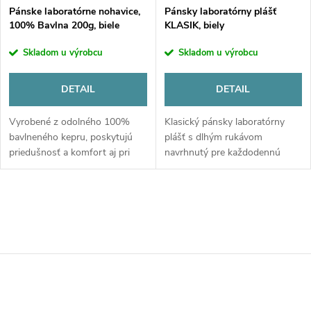
Pánske laboratórne nohavice,
Pánsky laboratórny plášť
100% Bavlna 200g, biele
KLASIK, biely
Skladom u výrobcu
Skladom u výrobcu
DETAIL
DETAIL
Vyrobené z odolného 100%
Klasický pánsky laboratórny
bavlneného kepru, poskytujú
plášť s dlhým rukávom
priedušnosť a komfort aj pri
navrhnutý pre každodennú
celodennom nosení. Klasický
prácu v klinických a
strih s praktickou gumou v
výskumných laboratóriách.
páse a 4 vreckami je ideálnym
Ponúka optimálnu ochranu,
riešením...
vysokú odolnosť materiálu a...
O