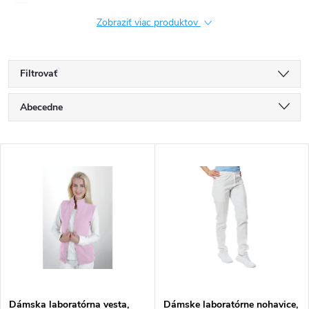
Zobraziť viac produktov
Filtrovať
R
Abecedne
a
Najlacnejšie
V
Najdrahšie
d
ý
Najpredávanejšie
e
p
n
i
i
s
Dámska laboratórna vesta,
Dámske laboratórne nohavice,