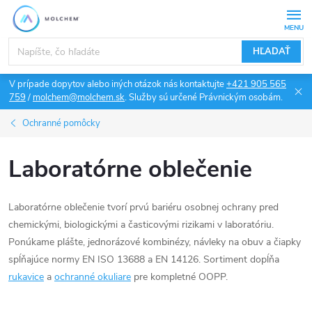
Prejsť
na
obsah
HĽADAŤ
V prípade dopytov alebo iných otázok nás kontaktujte
+421 905 565
759
/
molchem@molchem.sk
. Služby sú určené Právnickým osobám.
Ochranné pomôcky
Laboratórne oblečenie
Laboratórne oblečenie tvorí prvú bariéru osobnej ochrany pred
chemickými, biologickými a časticovými rizikami v laboratóriu.
Ponúkame plášte, jednorázové kombinézy, návleky na obuv a čiapky
spĺňajúce normy EN ISO 13688 a EN 14126. Sortiment dopĺňa
rukavice
a
ochranné okuliare
pre kompletné OOPP.