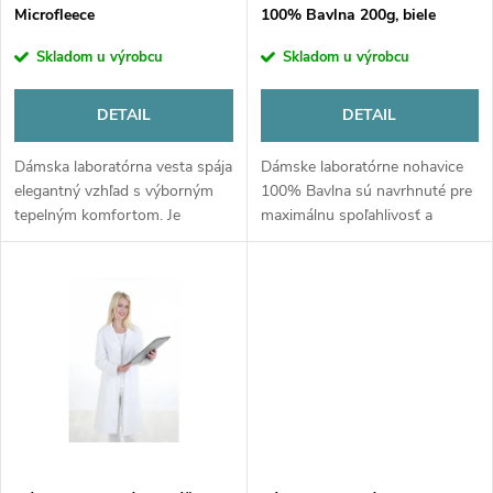
e
Microfleece
100% Bavlna 200g, biele
p
p
Skladom u výrobcu
Skladom u výrobcu
r
r
DETAIL
DETAIL
o
o
Dámska laboratórna vesta spája
Dámske laboratórne nohavice
d
elegantný vzhľad s výborným
100% Bavlna sú navrhnuté pre
d
tepelným komfortom. Je
maximálnu spoľahlivosť a
u
vyrobená z ľahkého a hrejivého
pohodlie počas dlhých hodín vo
microfleeceu (100% polyester),
výskume a laboratóriu. Prírodný
u
vďaka čomu je ideálnou voľbou
priedušný materiál (200 g/m²),...
k
do...
k
t
t
o
o
v