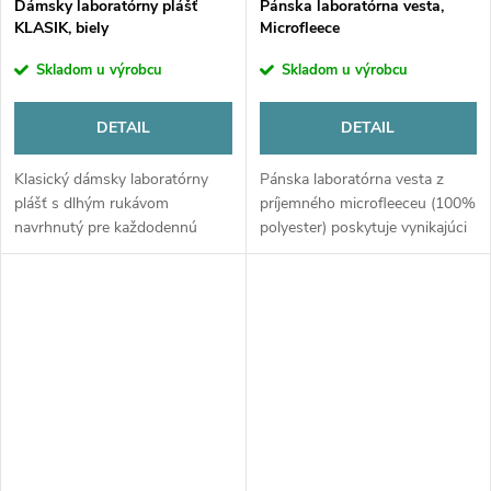
v
Dámsky laboratórny plášť
Pánska laboratórna vesta,
KLASIK, biely
Microfleece
Skladom u výrobcu
Skladom u výrobcu
DETAIL
DETAIL
Klasický dámsky laboratórny
Pánska laboratórna vesta z
plášť s dlhým rukávom
príjemného microfleeceu (100%
navrhnutý pre každodennú
polyester) poskytuje vynikajúci
prácu v klinických a
tepelný komfort v
výskumných laboratóriách.
klimatizovaných laboratóriách a
Ponúka optimálnu ochranu,
prevádzkach. Klasický strih s...
vysokú odolnosť materiálu a...