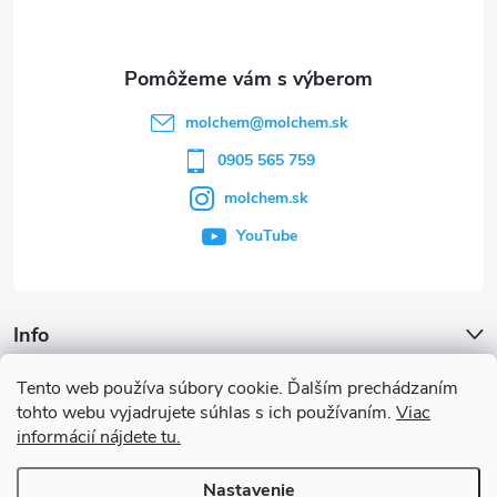
p
ä
t
molchem
@
molchem.sk
i
0905 565 759
molchem.sk
e
YouTube
Info
Tento web používa súbory cookie. Ďalším prechádzaním
Iné služby
tohto webu vyjadrujete súhlas s ich používaním.
Viac
informácií nájdete tu.
Články a iné novinky
Nastavenie