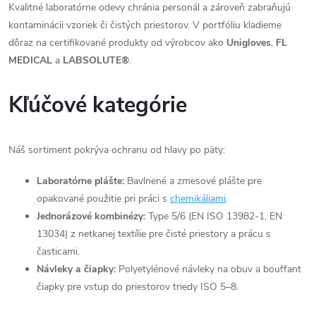
v
Kvalitné laboratórne odevy chránia personál a zároveň zabraňujú
kontaminácii vzoriek či čistých priestorov. V portfóliu kladieme
l
dôraz na certifikované produkty od výrobcov ako
Unigloves
,
FL
á
MEDICAL
a
LABSOLUTE®
.
d
Kľúčové kategórie
a
c
Náš sortiment pokrýva ochranu od hlavy po päty:
i
Laboratórne plášte:
Bavlnené a zmesové plášte pre
opakované použitie pri práci s
chemikáliami
.
e
Jednorázové kombinézy:
Type 5/6 (EN ISO 13982-1, EN
p
13034) z netkanej textílie pre čisté priestory a prácu s
časticami.
r
Návleky a čiapky:
Polyetylénové návleky na obuv a bouffant
v
čiapky pre vstup do priestorov triedy ISO 5–8.