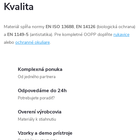
k
Kvalita
y
v
Materiál spĺňa normy
EN ISO 13688
,
EN 14126
(biologická ochrana)
a
EN 1149-5
(antistatika). Pre kompletné OOPP doplňte
rukavice
ý
alebo
ochranné okuliare
.
p
i
Komplexná ponuka
s
Od jedného partnera
u
Odpovedáme do 24h
Potrebujete poradiť?
Overení výrobcovia
Materiály k stiahnutiu
Vzorky a demo prístroje