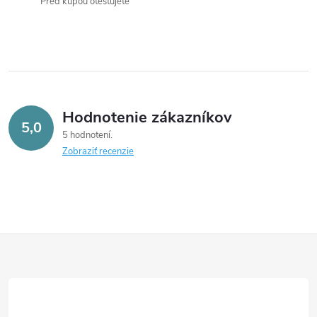
Pred kúpou otestujete
Hodnotenie zákazníkov
5,0
5 hodnotení
Zobraziť recenzie
Z
á