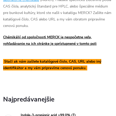
CAS čísla, analytický štandard pre HPLC, alebo špeciálne médium
pre bunkové kultúry, ktoré ste našli v katalógu MERCK? Zašlite nám
katalógové číslo, CAS alebo URL a my vám obratom pripravíme
cenovú ponuku.
Chémikálií od spoločnosti MERCK je nespočetne veľa,
vyhľadávanie na ich stránke je sprístupnené v tomto poli
Stačí ak nám zašlete katalógové číslo, CAS, URL alebo iný
identifikátor a my vám pripravíme cenovú ponuku.
Najpredávanejšie
Indole-3-propionic acid ≥99.0% (T)