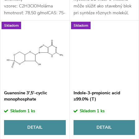
o
d
vzorec: C2H3ClOMolárna
môže slúžiť ako stavebný blok
d
hmotnosť: 78,50 g/molCAS: 75-
pri syntéze rôznych molekúl,
u
36-5
napríklad kyseliny indol-3-
Skladom
Skladom
octovej (IAA).
u
k
k
t
t
o
o
v
v
Guanosine 3′,5′-cyclic
Indole-3-propionic acid
monophosphate
≥99.0% (T)
Skladom
1 ks
Skladom
1 ks
DETAIL
DETAIL