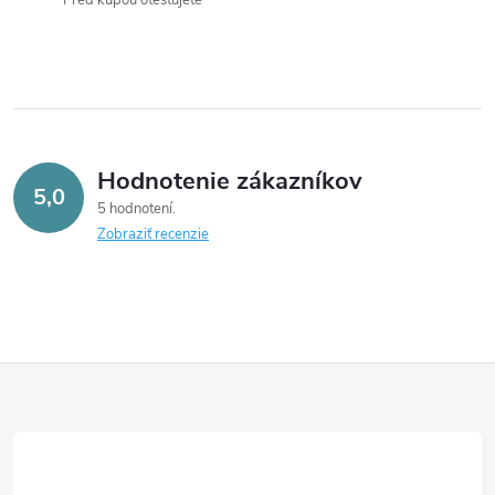
Pred kúpou otestujete
p
i
s
u
Hodnotenie zákazníkov
5,0
5 hodnotení
Zobraziť recenzie
Z
á