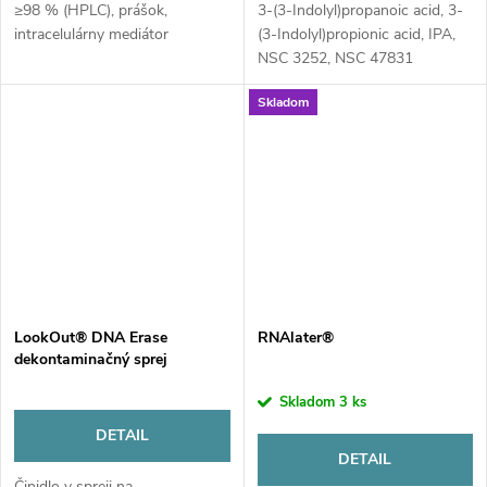
≥98 % (HPLC), prášok,
3-(3-Indolyl)propanoic acid, 3-
intracelulárny mediátor
(3-Indolyl)propionic acid, IPA,
NSC 3252, NSC 47831
Skladom
LookOut® DNA Erase
RNAlater®
dekontaminačný sprej
Skladom
3 ks
DETAIL
DETAIL
Činidlo v spreji na