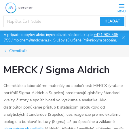
Prejsť
na
obsah
HĽADAŤ
V prípade dopytov alebo iných otázok nás kontaktujte
+421 905 565
759
/
molchem@molchem.sk
. Služby sú určené Právnickým osobám.
Chemikálie
MERCK / Sigma Aldrich
Chemikálie a laboratórne materiály od spoločnosti MERCK (vrátane
portfólií Sigma-Aldrich a Supelco) predstavujú globálny štandard
kvality, čistoty a spoľahlivosti vo výskume a analytike. Ako
distribútor ponúkame prístup k státisícom produktov: od
analytických štandardov (Supelco), cez reagencie pre molekulárnu
biológiu a bunkové kultúry (Sigma), až po špeciálne a základné
laboratórne chemikálie
(Aldrich). Hľadáte špecifickú zlúčeninu podľa