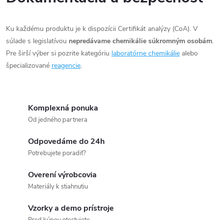
a
c
Ku každému produktu je k dispozícii Certifikát analýzy (CoA). V
súlade s legislatívou
nepredávame chemikálie súkromným osobám
.
i
Pre širší výber si pozrite kategóriu
laboratórne chemikálie
alebo
e
špecializované
reagencie
.
p
r
Komplexná ponuka
Od jedného partnera
v
Odpovedáme do 24h
k
Potrebujete poradiť?
y
Overení výrobcovia
v
Materiály k stiahnutiu
ý
Vzorky a demo prístroje