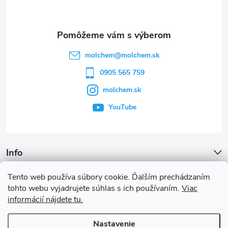
p
ä
t
molchem
@
molchem.sk
i
0905 565 759
molchem.sk
e
YouTube
Info
Tento web používa súbory cookie. Ďalším prechádzaním
Iné služby
tohto webu vyjadrujete súhlas s ich používaním.
Viac
informácií nájdete tu.
Články a iné novinky
Nastavenie