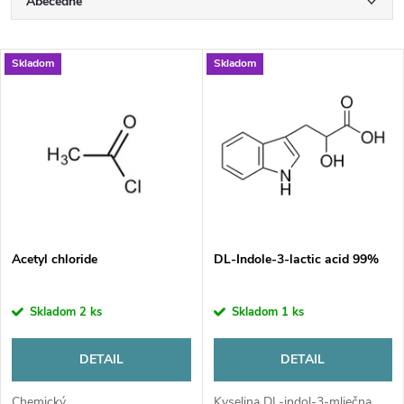
R
Abecedne
a
Najlacnejšie
V
Skladom
Skladom
Najdrahšie
d
ý
Najpredávanejšie
e
p
n
i
i
s
e
Acetyl chloride
DL-Indole-3-lactic acid 99%
p
p
Skladom
2 ks
Skladom
1 ks
r
r
DETAIL
DETAIL
o
Chemický
Kyselina DL-indol-3-mliečna