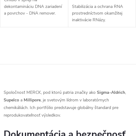
Stabilizácia a ochrana RNA
dekontamináciu DNA zariadení
prostredníctvom okamžitej
a povrchov - DNA remover.
inaktivácie RNázy.
Objem 250 ml.
O
v
Spoločnosť MERCK, pod ktorú patria značky ako
Sigma-Aldrich
,
Supelco
a
Millipore
, je svetovým lídrom v laboratórnych
l
chemikáliách. Ich portfólio predstavuje globálny štandard pre
á
reprodukovateľnosť výsledkov.
d
Dokumentácia a bezpečnosť