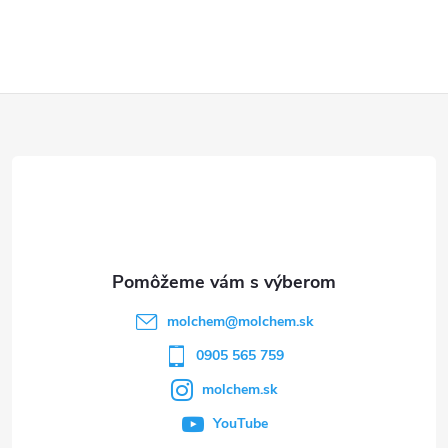
Z
á
p
ä
t
molchem
@
molchem.sk
i
0905 565 759
molchem.sk
e
YouTube