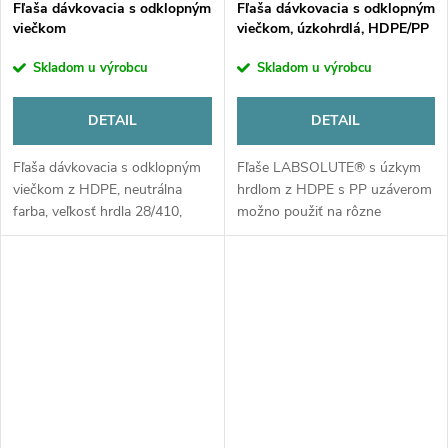
Fľaša dávkovacia s odklopným
Fľaša dávkovacia s odklopným
viečkom
viečkom, úzkohrdlá, HDPE/PP
Skladom u výrobcu
Skladom u výrobcu
DETAIL
DETAIL
Fľaša dávkovacia s odklopným
Fľaše LABSOLUTE® s úzkym
viečkom z HDPE, neutrálna
hrdlom z HDPE s PP uzáverom
farba, veľkosť hrdla 28/410,
možno použiť na rôzne
veľkosť otvoru 4.5mm. Na výber
kvapaliny. Na výber dva
z objemov 250ml, 500ml a
objemy.
1000ml.