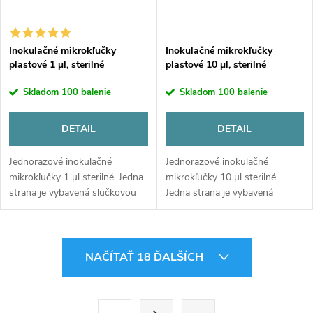
Inokulačné mikrokľučky
Inokulačné mikrokľučky
plastové 1 µl, sterilné
plastové 10 µl, sterilné
Skladom
100 balenie
Skladom
100 balenie
DETAIL
DETAIL
Jednorazové inokulačné
Jednorazové inokulačné
mikrokľučky 1 µl sterilné. Jedna
mikrokľučky 10 µl sterilné.
strana je vybavená slučkovou
Jedna strana je vybavená
hlavou a druhá očkovacou
slučkovou hlavou a druhá
ihlou. "Peel pack" balenie
očkovacou ihlou. "Peel pack"
umožňuje rýchly a jednoduchý
balenie umožňuje rýchly a
O
prístup k...
jednoduchý prístup k...
NAČÍTAŤ 18 ĎALŠÍCH
v
l
S