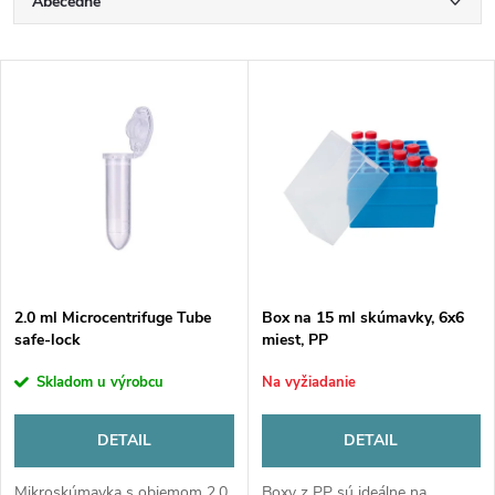
R
Abecedne
a
Najlacnejšie
V
Najdrahšie
d
ý
Najpredávanejšie
e
p
n
i
i
s
e
2.0 ml Microcentrifuge Tube
Box na 15 ml skúmavky, 6x6
safe-lock
miest, PP
p
p
Skladom u výrobcu
Na vyžiadanie
r
r
DETAIL
DETAIL
o
Mikroskúmavka s objemom 2,0
Boxy z PP sú ideálne na