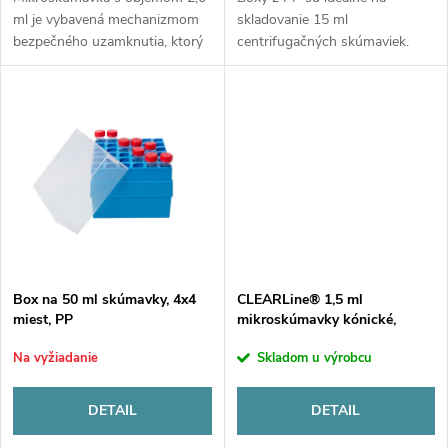
o
d
ml je vybavená mechanizmom
skladovanie 15 ml
d
bezpečného uzamknutia, ktorý
centrifugačných skúmaviek.
u
zaručuje, že skúmavka zostane
Priehľadné veko poskytuje
uzavretá počas varenia alebo
dobrú viditeľnosť skúmavky a
u
autoklávovania. Inovatívny
číselný index zabezpečuje
k
dizajn...
rýchlu identifikáciu vzorky.
k
t
t
o
o
v
v
Box na 50 ml skúmavky, 4x4
CLEARLine® 1,5 ml
miest, PP
mikroskúmavky kónické,
uzáver bez O ringu
Na vyžiadanie
Skladom u výrobcu
DETAIL
DETAIL