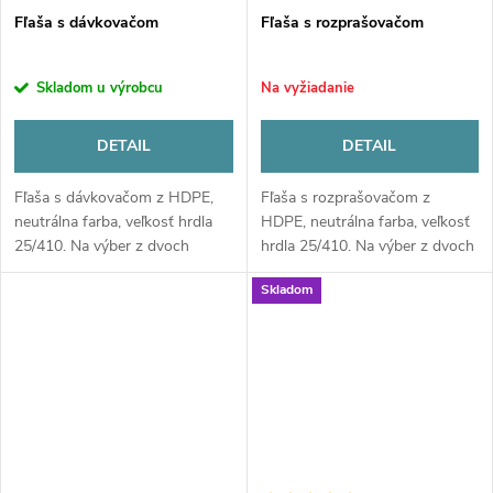
Fľaša s dávkovačom
Fľaša s rozprašovačom
Skladom u výrobcu
Na vyžiadanie
DETAIL
DETAIL
Fľaša s dávkovačom z HDPE,
Fľaša s rozprašovačom z
neutrálna farba, veľkosť hrdla
HDPE, neutrálna farba, veľkosť
25/410. Na výber z dvoch
hrdla 25/410. Na výber z dvoch
objemov 500ml a 1000ml.
objemov 500ml a 1000ml.
Skladom
Nastaviteľný dávkovač s ON-
Nastaviteľná rozprašovacia
OFF pozíciou.
tryska s ON-OFF pozíciou.