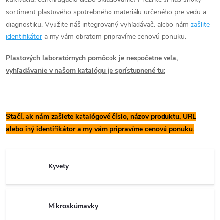
sortiment plastového spotrebného materiálu určeného pre vedu a
diagnostiku. Využite náš integrovaný vyhľadávač, alebo nám
zašlite
identifikátor
a my vám obratom pripravíme cenovú ponuku.
Plastových laboratórnych pomôcok je nespočetne veľa,
vyhľadávanie v našom katalógu je sprístupnené tu:
Stačí, ak nám zašlete katalógové číslo, názov produktu, URL
alebo iný identifikátor a my vám pripravíme cenovú ponuku.
Kyvety
Mikroskúmavky