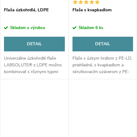
Fľaša úzkohrdlá, LDPE
Fľaše s kvapkadlom
Skladom u výrobcu
Skladom
6 ks
DETAIL
DETAIL
Univerzálne úzkohrdlé fľaše
Fľaše s úzkym hrdlom z PE-LD,
LABSOLUTE® z LDPE možno
priehľadné, s kvapkadlom a
kombinovať s rôznymi typmi
skrutkovacím uzáverom z PE-
uzáverov.
HD.Mimoriadne dlhá, jemná
kvapkacia špička na presné
dávkovanie.Vhodné na styk s
potravinami...