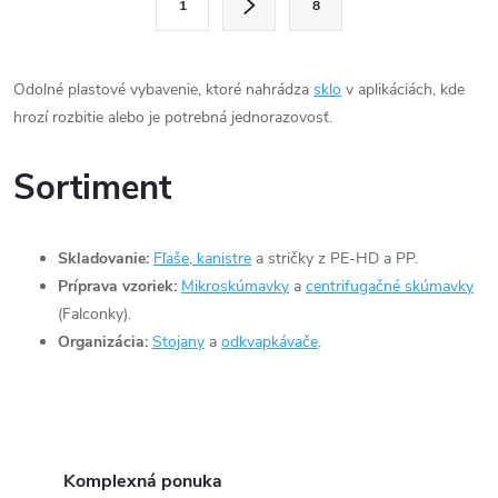
1
8
t
á
r
d
á
Odolné plastové vybavenie, ktoré nahrádza
sklo
v aplikáciách, kde
a
n
hrozí rozbitie alebo je potrebná jednorazovosť.
k
c
o
Sortiment
i
v
a
e
Skladovanie:
Fľaše, kanistre
a stričky z PE-HD a PP.
n
Príprava vzoriek:
Mikroskúmavky
a
centrifugačné skúmavky
p
i
(Falconky).
e
r
Organizácia:
Stojany
a
odkvapkávače
.
v
k
y
Komplexná ponuka