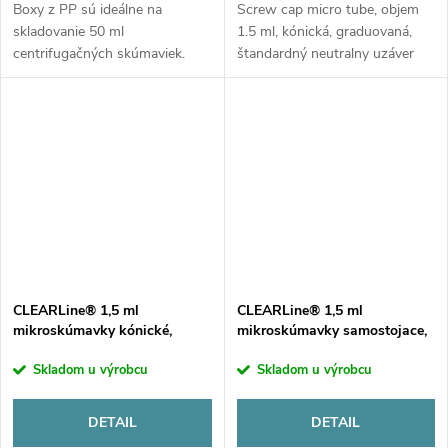
Boxy z PP sú ideálne na
Screw cap micro tube, objem
skladovanie 50 ml
1.5 ml, kónická, graduovaná,
centrifugačných skúmaviek.
štandardný neutralny uzáver
Priehľadné veko poskytuje
bez O ringu, CLEARLine®.
dobrú viditeľnosť skúmavky a
Balenie 1000 ks.
číselný index zabezpečuje
rýchlu identifikáciu vzorky.
CLEARLine® 1,5 ml
CLEARLine® 1,5 ml
mikroskúmavky kónické,
mikroskúmavky samostojace,
uzáver s O ringom
uzáver bez O ringu
Skladom u výrobcu
Skladom u výrobcu
DETAIL
DETAIL