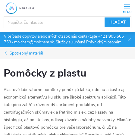
Prejsť
na
obsah
HĽADAŤ
V prípade dopytov alebo iných otázok nás kontaktujte
+421 905 565
759
/
molchem@molchem.sk
. Služby sú určené Právnickým osobám.
Spotrebný materiál
Pomôcky z plastu
Plastové laboratórne pomôcky ponúkajú ľahkú, odolnú a často aj
ekonomickú alternatívu ku sklu pre široké spektrum aplikácií. Táto
kategória zahŕňa rôznorodý sortiment produktov, od
centrifugačných skúmaviek a Petriho misiek, cez kazety na
histológiu, až po stojany, odkvapkávače a nádoby na vzorky. Hľadáte
špecifickú plastovú pomôcku pre vaše laboratórium, či už na
kultiváciu, centrifugáciu alebo skladovanie? Prezrite si náš široký