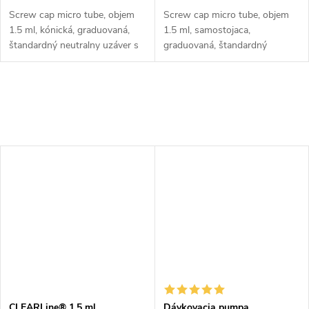
Screw cap micro tube, objem
Screw cap micro tube, objem
1.5 ml, kónická, graduovaná,
1.5 ml, samostojaca,
štandardný neutralny uzáver s
graduovaná, štandardný
O ringom, CLEARLine®.
neutralny uzáver s O ringom,
Balenie 1000 ks.
CLEARLine®. Balenie 1000 ks.
CLEARLine® 1,5 ml
Dávkovacia pumpa