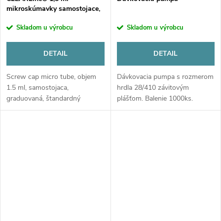
mikroskúmavky samostojace,
uzáver s O ringom
Skladom u výrobcu
Skladom u výrobcu
DETAIL
DETAIL
Screw cap micro tube, objem
Dávkovacia pumpa s rozmerom
1.5 ml, samostojaca,
hrdla 28/410 závitovým
graduovaná, štandardný
plášťom. Balenie 1000ks.
neutralny uzáver s O ringom,
CLEARLine®. Balenie 1000 ks.