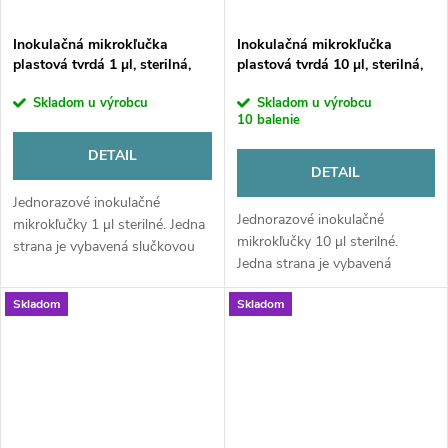
Inokulačná mikrokľučka
Inokulačná mikrokľučka
plastová tvrdá 1 µl, sterilná,
plastová tvrdá 10 µl, sterilná,
balenie 20 ks
balenie 20 ks
Skladom u výrobcu
Skladom u výrobcu
10 balenie
DETAIL
DETAIL
Jednorazové inokulačné
Jednorazové inokulačné
mikrokľučky 1 µl sterilné. Jedna
mikrokľučky 10 µl sterilné.
strana je vybavená slučkovou
Jedna strana je vybavená
hlavou a druhá očkovacou
slučkovou hlavou a druhá
ihlou. Balenie: 20 ks v sáčku.
Skladom
Skladom
očkovacou ihlou. Balenie: 20 ks
v sáčku.