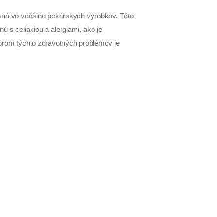
ítomná vo väčšine pekárskych výrobkov. Táto
ú s celiakiou a alergiami, ako je
torom týchto zdravotných problémov je