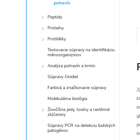
potravín
Peptidy
Proteíny
Protilátky
Testovacie súpravy na identifikáciu
mikroorganizmov
Analýza potravín a krmív
Súpravy činidiel
Farbivá a značkovacie súpravy
Z
Molekulárna biológia
k
i
Živočíšne jedy, toxíny a rastlinné
zlúčeniny
g
p
Súpravy PCR na detekciu ľudských
patogénov
i