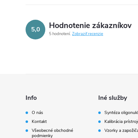
Hodnotenie zákazníkov
5,0
5 hodnotení
Zobraziť recenzie
Z
á
Info
Iné služby
p
O nás
Syntéza oligonuk
Kontakt
Kalibrácia prístro
ä
Všeobecné obchodné
Vzorky a zapožič
podmienky