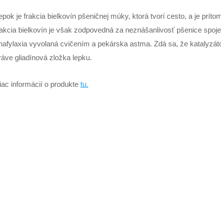
epok je frakcia bielkovín pšeničnej múky, ktorá tvorí cesto, a je pr
rakcia bielkovín je však zodpovedná za neznášanlivosť pšenice spojen
nafylaxia vyvolaná cvičením a pekárska astma. Zdá sa, že katalyzá
ráve gliadínová zložka lepku.
iac informácií o produkte
tu.