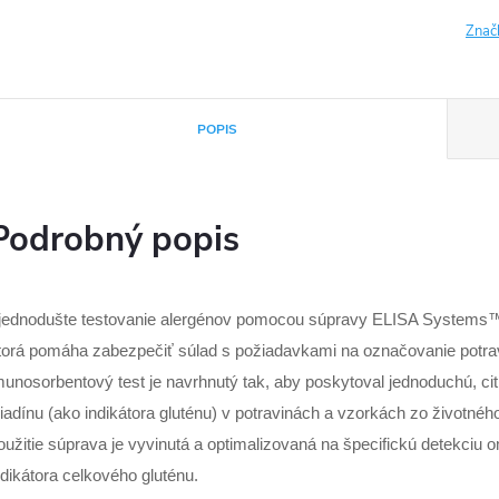
Znač
POPIS
Podrobný popis
jednodušte testovanie alergénov pomocou súpravy ELISA Systems™ 
torá pomáha zabezpečiť súlad s požiadavkami na označovanie potr
munosorbentový test je navrhnutý tak, aby poskytoval jednoduchú, citl
liadínu (ako indikátora gluténu) v potravinách a vzorkách zo životnéh
oužitie súprava je vyvinutá a optimalizovaná na špecifickú detekciu 
ndikátora celkového gluténu.