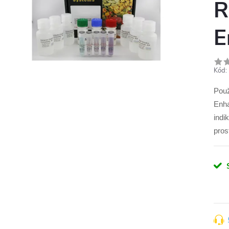
R
E
Kód:
Použ
Enha
indi
pros