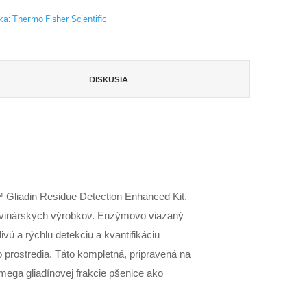
ka:
Thermo Fisher Scientific
DISKUSIA
Gliadin Residue Detection Enhanced Kit,
avinárskych výrobkov. Enzýmovo viazaný
ivú a rýchlu detekciu a kvantifikáciu
o prostredia. Táto kompletná, pripravená na
omega gliadínovej frakcie pšenice ako