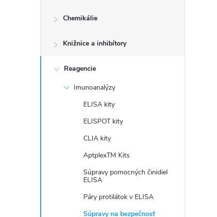
č
Chemikálie
n
Knižnice a inhibítory
ý
p
Reagencie
Imunoanalýzy
a
ELISA kity
n
ELISPOT kity
CLIA kity
e
AptplexTM Kits
l
Súpravy pomocných činidiel
ELISA
Páry protilátok v ELISA
Súpravy na bezpečnosť