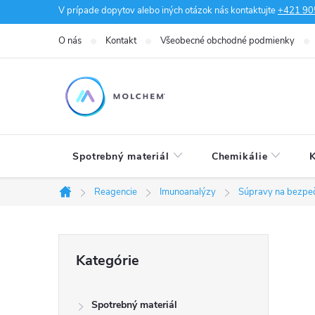
Prejsť
V prípade dopytov alebo iných otázok nás kontaktujte
+421 90
na
O nás
Kontakt
Všeobecné obchodné podmienky
obsah
Spotrebný materiál
Chemikálie
K
Reagencie
Imunoanalýzy
Súpravy na bezpeč
Domov
B
Preskočiť
Kategórie
kategórie
o
Spotrebný materiál