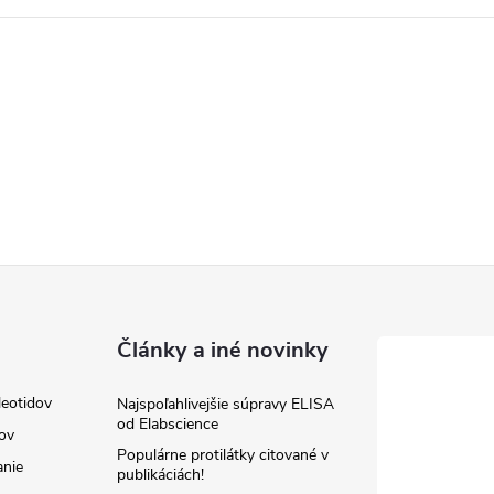
Články a iné novinky
leotidov
Najspoľahlivejšie súpravy ELISA
od Elabscience
jov
Populárne protilátky citované v
anie
publikáciách!