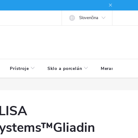
né podmienky
Ako nakupovať
Slovenčina
Prístroje
Sklo a porcelán
Meranie veličín
LISA
ystems™Gliadin