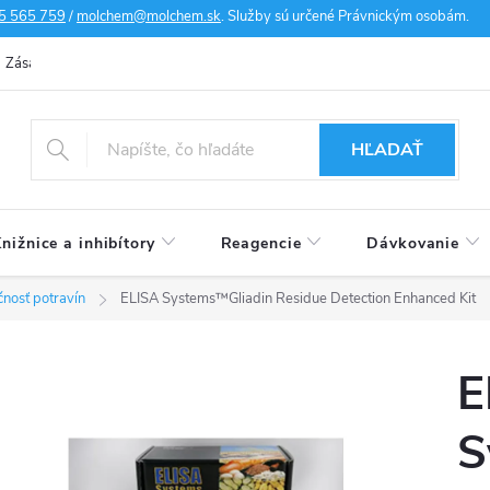
5 565 759
/
molchem@molchem.sk
. Služby sú určené Právnickým osobám.
Zásady ochrany osobných údajov
Zásady súborov cookies
Doprav
HĽADAŤ
nižnice a inhibítory
Reagencie
Dávkovanie
nosť potravín
ELISA Systems™Gliadin Residue Detection Enhanced Kit
E
S