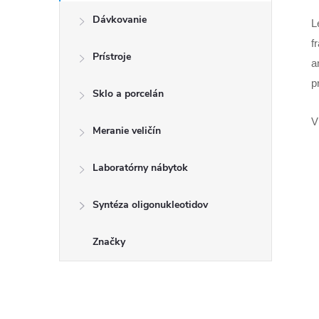
Dávkovanie
L
f
Prístroje
a
p
Sklo a porcelán
V
Meranie veličín
Laboratórny nábytok
Syntéza oligonukleotidov
Značky