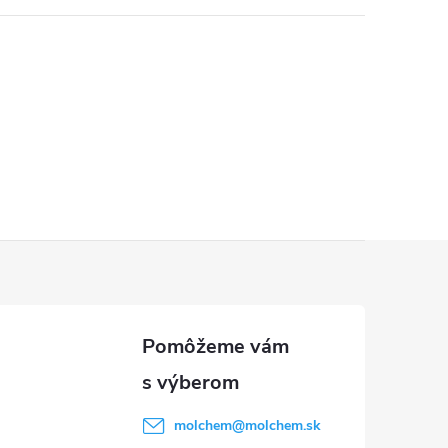
molchem
@
molchem.sk