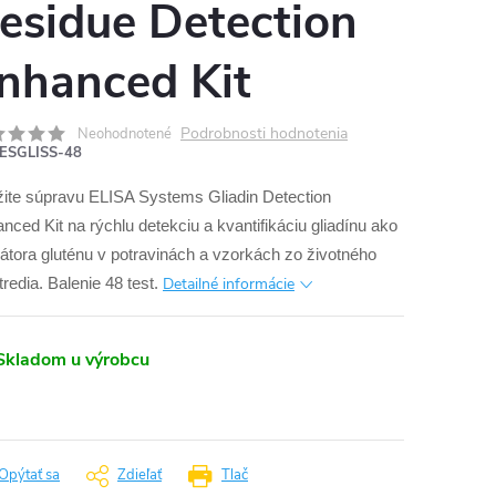
esidue Detection
nhanced Kit
Podrobnosti hodnotenia
Neohodnotené
ESGLISS-48
ite súpravu ELISA Systems Gliadin Detection
nced Kit na rýchlu detekciu a kvantifikáciu gliadínu ako
kátora gluténu v potravinách a vzorkách zo životného
Detailné informácie
tredia. Balenie 48 test.
Skladom u výrobcu
Opýtať sa
Zdieľať
Tlač