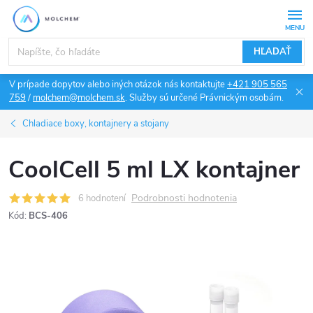
Prejsť
na
obsah
HĽADAŤ
V prípade dopytov alebo iných otázok nás kontaktujte
+421 905 565
759
/
molchem@molchem.sk
. Služby sú určené Právnickým osobám.
Chladiace boxy, kontajnery a stojany
CoolCell 5 ml LX kontajner
Podrobnosti hodnotenia
6 hodnotení
Kód:
BCS-406