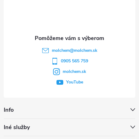
á
p
ä
t
molchem
@
molchem.sk
i
0905 565 759
molchem.sk
e
YouTube
Info
Iné služby