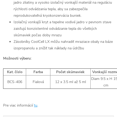
jadro zliatiny a vysoko izolačný vonkajší materiál na reguláciu
rýchlosti odvádzania tepla, aby sa zabezpečila
reprodukovateľná kryokonzervácia buniek.
Izolačný vonkajší kryt a tepelne vodivé jadro v pevnom stave
zaisťujú konzistentné odvádzanie tepla do všetkých
skúmaviek počas doby mrazu
Zásobníky CoolCell LX môžu nahradiť mraziace obaly na báze
izopropanolu a znížiť tak náklady na údržbu
Možnosti výberu:
Kat. číslo
Farba
Počet skúmaviek
Vonkajší rozm
Diam 9.5 x H 15
BCS-406
Fialová
12 x 3.5 ml až 5 ml
cm
Pre viac informácií
tu
.