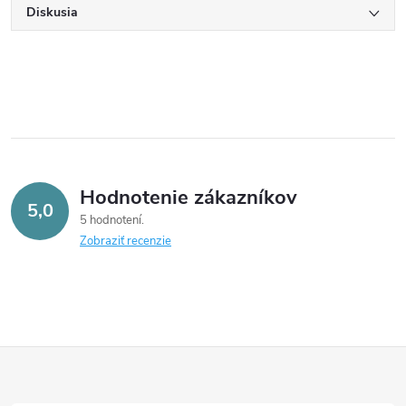
Diskusia
Hodnotenie zákazníkov
5,0
5 hodnotení
Zobraziť recenzie
Z