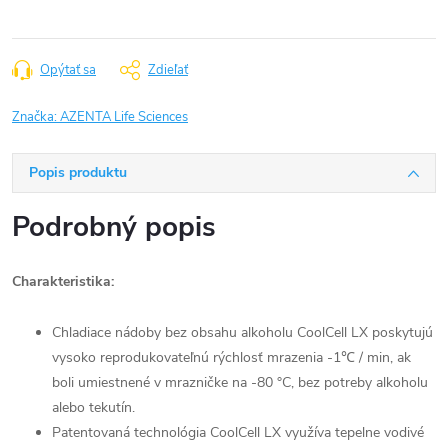
Opýtať sa
Zdieľať
Značka:
AZENTA Life Sciences
Popis produktu
Podrobný popis
Charakteristika:
Chladiace nádoby bez obsahu alkoholu CoolCell LX poskytujú
vysoko reprodukovateľnú rýchlosť mrazenia -1℃ / min, ak
boli umiestnené v mrazničke na -80 °C, bez potreby alkoholu
alebo tekutín.
Patentovaná technológia CoolCell LX využíva tepelne vodivé