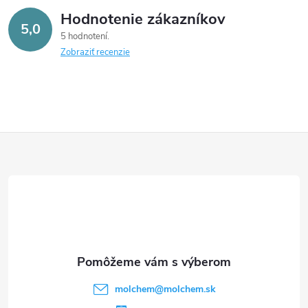
Hodnotenie zákazníkov
5,0
5 hodnotení
Zobraziť recenzie
Z
á
p
ä
t
molchem
@
molchem.sk