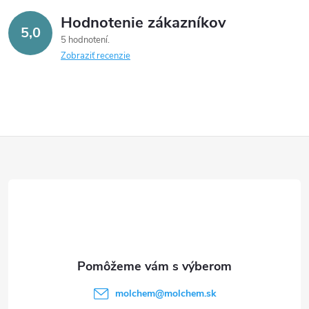
Hodnotenie zákazníkov
5,0
5 hodnotení
Zobraziť recenzie
Z
á
p
ä
t
molchem
@
molchem.sk