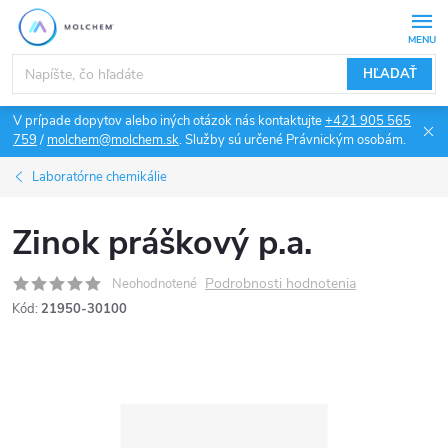
Prejsť
na
obsah
HĽADAŤ
V prípade dopytov alebo iných otázok nás kontaktujte
+421 905 565
759
/
molchem@molchem.sk
. Služby sú určené Právnickým osobám.
Laboratórne chemikálie
Zinok práškový p.a.
Podrobnosti hodnotenia
Neohodnotené
Kód:
21950-30100