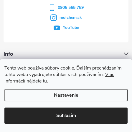
i
0905 565 759
molchem.sk
e
YouTube
Info
Tento web používa súbory cookie. Ďalším prechádzaním
Iné služby
tohto webu vyjadrujete súhlas s ich používaním.
Viac
informácií nájdete tu.
Články a iné novinky
Nastavenie
Copyright 2026
MOLCHEM®
. Všetky práva vyhradené.
Súhlasím
Vytvoril Shoptet