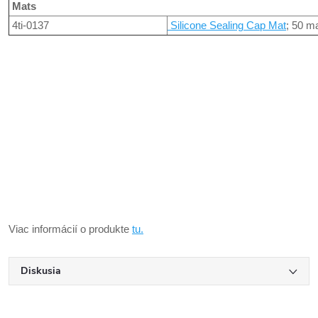
Mats
4ti-0137
Silicone Sealing Cap Mat
; 50 m
Viac informácií o produkte
tu.
Diskusia