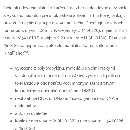
Tieto skladovacie platne sú určené na zber a skladovanie vzoriek
s vysokou hustotou pre širokú škálu aplikácií v bunkovej biológii,
molekulárnej biológii a pri objavovaní liečiv. Dodávajú sa v troch
formátoch: objem 1,2 ml v tvare jamky U (4ti-0126), objem 2,2 ml
v tvare V (4ti-0132) a objem 2,2 ml v tvare U (4ti-0136). Platnička
4ti-0126 sa odporúča aj ako elučná platnička na platformách
KingFisher™.
vyrobené z polypropylénu, materiálu s veľmi nízkymi
vlastnosťami biomolekulárnej väzby, vysokou teplotnou
toleranciou a odolnosťou voči mnohým štandardným
laboratórnym chemikáliám vrátane DMSO.
neobsahuje RNázu, DNázu, ľudskú genomickú DNA a
endotoxíny
autoklávovateľné
kónické dno v tvare V (4ti-0132) a dno v tvare U (4ti-0126
a 4ti-0136)