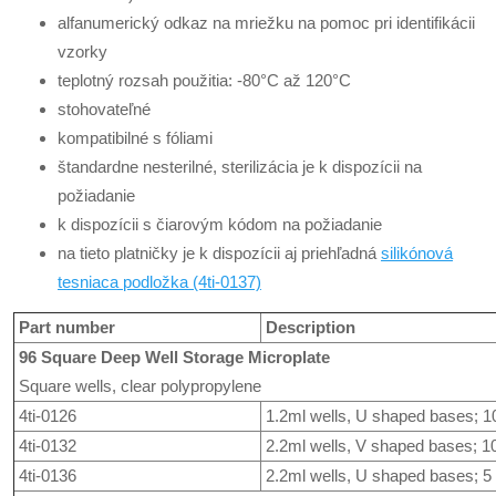
alfanumerický odkaz na mriežku na pomoc pri identifikácii
vzorky
teplotný rozsah použitia: -80°C až 120°C
stohovateľné
kompatibilné s fóliami
štandardne nesterilné, sterilizácia je k dispozícii na
požiadanie
k dispozícii s čiarovým kódom na požiadanie
na tieto platničky je k dispozícii aj priehľadná
silikónová
tesniaca podložka (4ti-0137)
Part number
Description
96 Square Deep Well Storage Microplate
Square wells, clear polypropylene
4ti-0126
1.2ml wells, U shaped bases; 10
4ti-0132
2.2ml wells, V shaped bases; 10
4ti-0136
2.2ml wells, U shaped bases; 5 