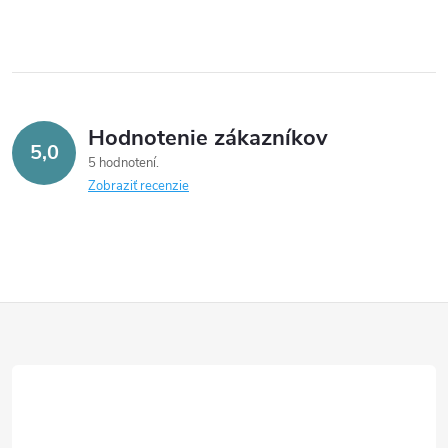
Hodnotenie zákazníkov
5,0
5 hodnotení
Zobraziť recenzie
Z
á
p