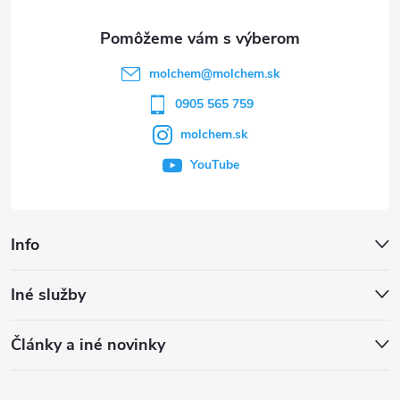
ä
t
molchem
@
molchem.sk
i
0905 565 759
molchem.sk
e
YouTube
Info
Iné služby
Články a iné novinky