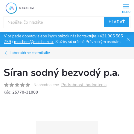
Prejsť
na
obsah
HĽADAŤ
V prípade dopytov alebo iných otázok nás kontaktujte
+421 905 565
759
/
molchem@molchem.sk
. Služby sú určené Právnickým osobám.
Laboratórne chemikálie
Síran sodný bezvodý p.a.
Podrobnosti hodnotenia
Neohodnotené
Kód:
25770-31000