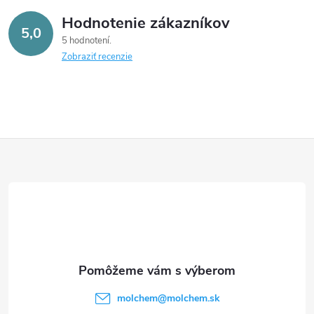
Hodnotenie zákazníkov
5,0
5 hodnotení
Zobraziť recenzie
Z
á
p
ä
t
molchem
@
molchem.sk