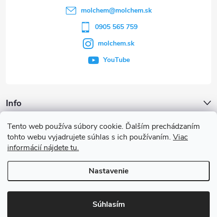
t
molchem
@
molchem.sk
i
0905 565 759
molchem.sk
e
YouTube
Info
Tento web používa súbory cookie. Ďalším prechádzaním
Iné služby
tohto webu vyjadrujete súhlas s ich používaním.
Viac
informácií nájdete tu.
Články a iné novinky
Nastavenie
Copyright 2026
MOLCHEM®
. Všetky práva vyhradené.
Súhlasím
Vytvoril Shoptet