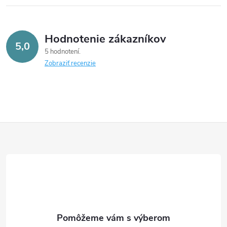
Hodnotenie zákazníkov
5,0
5 hodnotení
Zobraziť recenzie
Z
á
p
ä