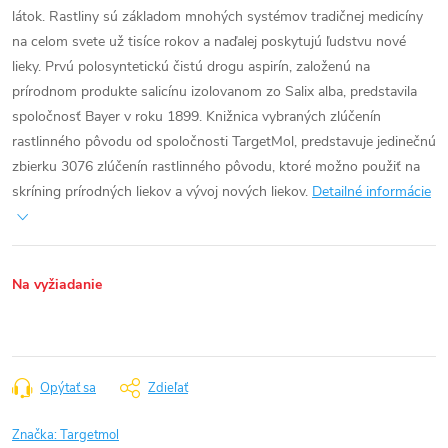
látok. Rastliny sú základom mnohých systémov tradičnej medicíny
na celom svete už tisíce rokov a naďalej poskytujú ľudstvu nové
lieky. Prvú polosyntetickú čistú drogu aspirín, založenú na
prírodnom produkte salicínu izolovanom zo Salix alba, predstavila
spoločnosť Bayer v roku 1899.
Knižnica vybraných zlúčenín
rastlinného pôvodu od spoločnosti TargetMol, predstavuje jedinečnú
zbierku 3076 zlúčenín rastlinného pôvodu, ktoré možno použiť na
skríning prírodných liekov a vývoj nových liekov.
Detailné informácie
Na vyžiadanie
Opýtať sa
Zdieľať
Značka:
Targetmol