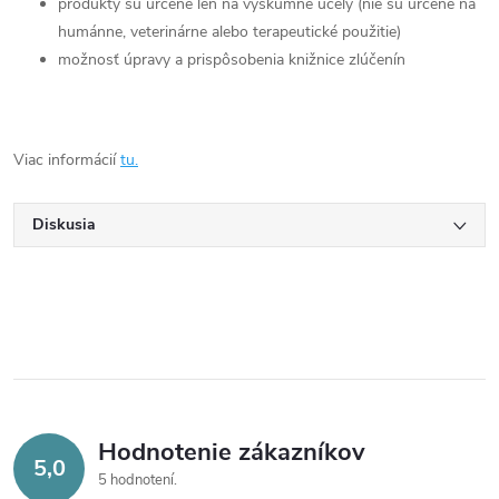
produkty sú určené len na výskumné účely (nie sú určené na
humánne, veterinárne alebo terapeutické použitie)
možnosť úpravy a prispôsobenia knižnice zlúčenín
Viac informácií
tu.
Diskusia
Hodnotenie zákazníkov
5,0
5 hodnotení