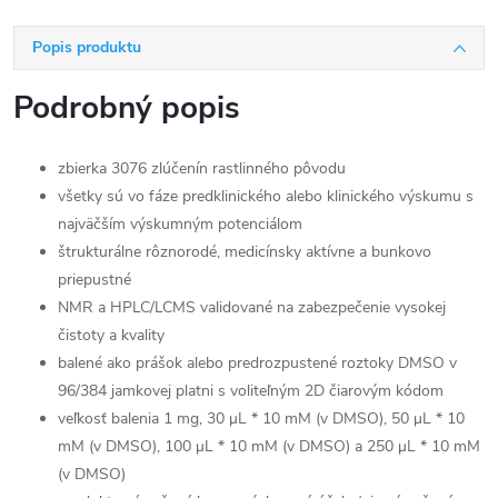
Popis produktu
Podrobný popis
zbierka 3076 zlúčenín rastlinného pôvodu
všetky sú vo fáze predklinického alebo klinického výskumu s
najväčším výskumným potenciálom
štrukturálne rôznorodé, medicínsky aktívne a bunkovo
priepustné
NMR a HPLC/LCMS validované na zabezpečenie vysokej
čistoty a kvality
balené ako prášok alebo predrozpustené roztoky DMSO v
96/384 jamkovej platni s voliteľným 2D čiarovým kódom
veľkosť balenia 1 mg, 30 μL * 10 mM (v DMSO), 50 μL * 10
mM (v DMSO), 100 μL * 10 mM (v DMSO) a 250 μL * 10 mM
(v DMSO)