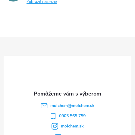
Zobraziť recenzie
Z
á
p
ä
t
molchem
@
molchem.sk
i
0905 565 759
molchem.sk
e