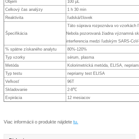
Objem
100 μL
Celkový čas analýzy
1 h 30 min
Reaktivita
ľudská/človek
Táto súprava rozpoznáva vo vzorkách 
Špecifikácia
Nebola pozorovaná žiadna významná skrí
interferencia medzi ľudským SARS-CoV-
% spätne získaného analytu
80%-120%
Typ vzorky
sérum, plasma
Metóda
Kolorimetrická metóda, ELISA, nepriam
Typ testu
nepriamy test ELISA
Veľkosť
96T
Skladovanie
2-8℃
Expirácia
12 mesiacov
Viac informácii o produkte nájdete
tu.