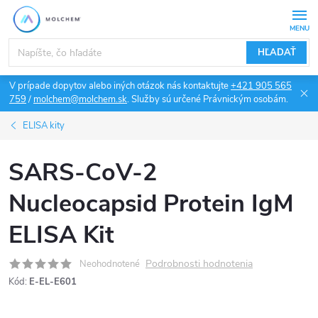
Prejsť
na
obsah
HĽADAŤ
V prípade dopytov alebo iných otázok nás kontaktujte
+421 905 565
759
/
molchem@molchem.sk
. Služby sú určené Právnickým osobám.
ELISA kity
SARS-CoV-2
Nucleocapsid Protein IgM
ELISA Kit
Podrobnosti hodnotenia
Neohodnotené
Kód:
E-EL-E601