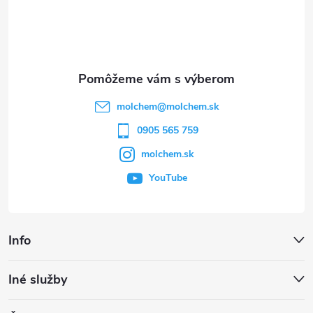
p
ä
t
molchem
@
molchem.sk
i
0905 565 759
molchem.sk
e
YouTube
Info
Iné služby