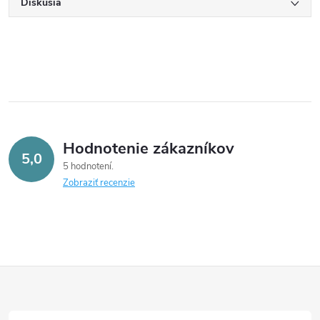
Diskusia
Hodnotenie zákazníkov
5,0
5 hodnotení
Zobraziť recenzie
Z
á