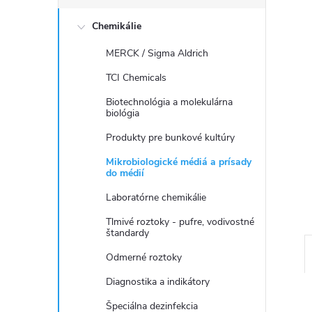
č
Chemikálie
n
MERCK / Sigma Aldrich
ý
TCI Chemicals
p
Biotechnológia a molekulárna
biológia
a
Produkty pre bunkové kultúry
Mikrobiologické médiá a prísady
n
do médií
Laboratórne chemikálie
e
Tlmivé roztoky - pufre, vodivostné
štandardy
l
Odmerné roztoky
Diagnostika a indikátory
Špeciálna dezinfekcia