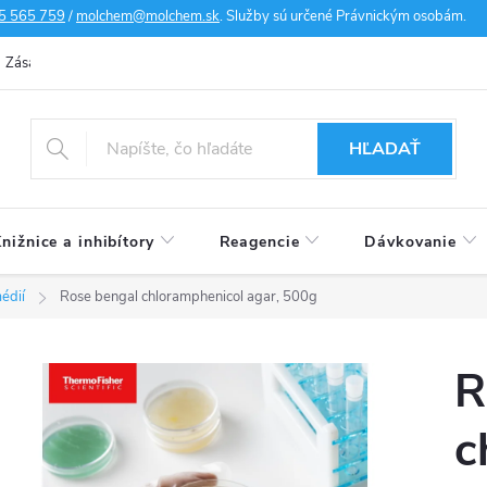
5 565 759
/
molchem@molchem.sk
. Služby sú určené Právnickým osobám.
Zásady ochrany osobných údajov
Zásady súborov cookies
Doprav
HĽADAŤ
nižnice a inhibítory
Reagencie
Dávkovanie
édií
Rose bengal chloramphenicol agar, 500g
R
c