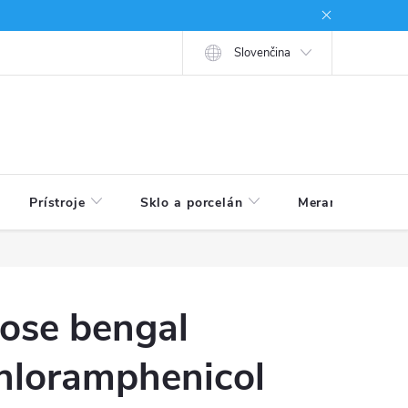
né podmienky
Ako nakupovať
Slovenčina
Prístroje
Sklo a porcelán
Meranie veličín
ose bengal
hloramphenicol