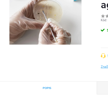
a
Kód:
Znač
POPIS