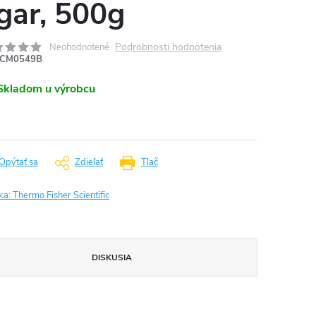
gar, 500g
Podrobnosti hodnotenia
Neohodnotené
CM0549B
Skladom u výrobcu
Opýtať sa
Zdieľať
Tlač
ka:
Thermo Fisher Scientific
DISKUSIA