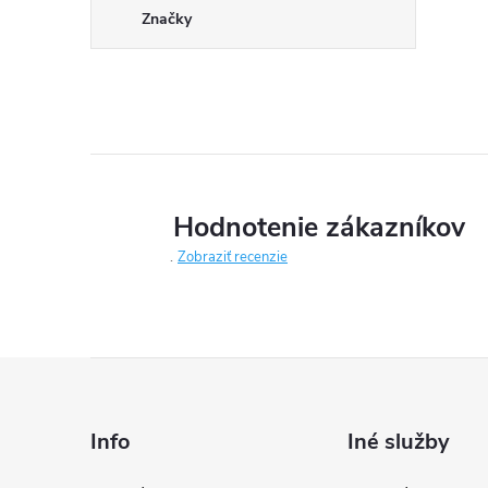
Značky
Hodnotenie zákazníkov
Zobraziť recenzie
Z
á
Info
Iné služby