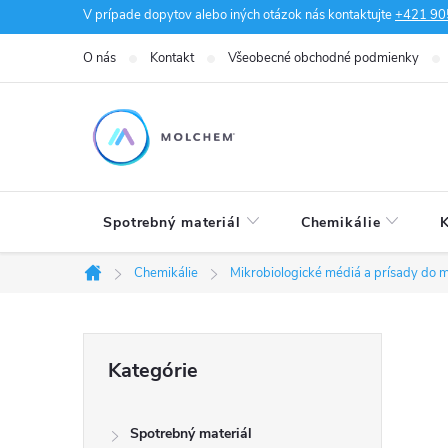
Prejsť
V prípade dopytov alebo iných otázok nás kontaktujte
+421 90
na
O nás
Kontakt
Všeobecné obchodné podmienky
obsah
Spotrebný materiál
Chemikálie
K
Chemikálie
Mikrobiologické médiá a prísady do m
Domov
B
Preskočiť
Kategórie
kategórie
o
Spotrebný materiál