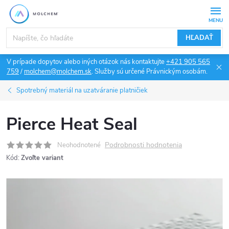
Prejsť
na
obsah
HĽADAŤ
V prípade dopytov alebo iných otázok nás kontaktujte
+421 905 565
759
/
molchem@molchem.sk
. Služby sú určené Právnickým osobám.
Spotrebný materiál na uzatváranie platničiek
Pierce Heat Seal
Podrobnosti hodnotenia
Neohodnotené
Kód:
Zvoľte variant