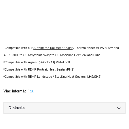
¹Compatible with our
Automated Roll Heat Sealer
/ Thermo Fisher ALPS 300™ and
ALPS 3000™ / KBiosystems Wasp™ / KBioscience FlexiSeal and Cube
²Compatible with Agilent (Velocity 11) PlateLoc®
³Compatible with REMP Portrait Heat Sealer (PHS)
⁴Compatible with REMP Landscape / Stacking Heat Sealers (LHS/SHS)
Viac informácií
tu.
Diskusia