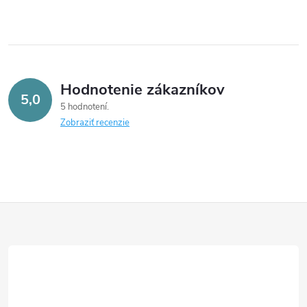
Hodnotenie zákazníkov
5,0
5 hodnotení
Zobraziť recenzie
Z
á
p