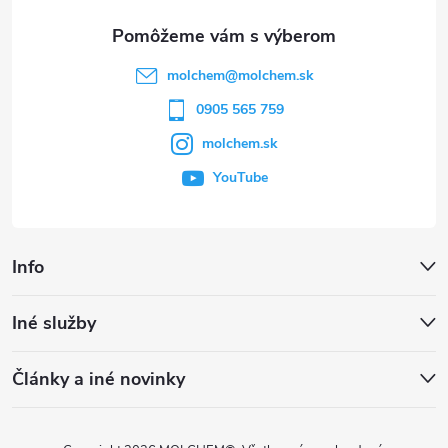
ä
t
molchem
@
molchem.sk
i
0905 565 759
molchem.sk
e
YouTube
Info
Iné služby
Články a iné novinky