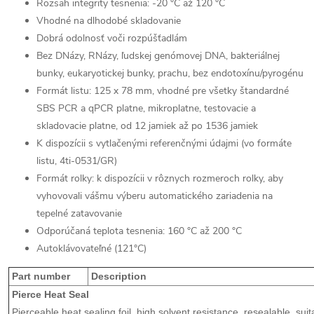
Rozsah integrity tesnenia: -20 °C až 120 °C
Vhodné na dlhodobé skladovanie
Dobrá odolnosť voči rozpúšťadlám
Bez DNázy, RNázy, ľudskej genómovej DNA, bakteriálnej
bunky, eukaryotickej bunky, prachu, bez endotoxínu/pyrogénu
Formát listu: 125 x 78 mm, vhodné pre všetky štandardné
SBS PCR a qPCR platne, mikroplatne, testovacie a
skladovacie platne, od 12 jamiek až po 1536 jamiek
K dispozícii s vytlačenými referenčnými údajmi (vo formáte
listu, 4ti-0531/GR)
Formát rolky: k dispozícii v rôznych rozmeroch rolky, aby
vyhovovali vášmu výberu automatického zariadenia na
tepelné zatavovanie
Odporúčaná teplota tesnenia: 160 °C až 200 °C
Autoklávovateľné
(121°C)
Part number
Description
Pierce Heat Seal
Pierceable heat sealing foil, high solvent resistance, resealable, sui