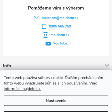
ä
t
molchem
@
molchem.sk
i
0905 565 759
molchem.sk
e
YouTube
Info
Tento web používa súbory cookie. Ďalším prechádzaním
Iné služby
tohto webu vyjadrujete súhlas s ich používaním.
Viac
informácií nájdete tu.
Články a iné novinky
Nastavenie
Copyright 2026
MOLCHEM®
. Všetky práva vyhradené.