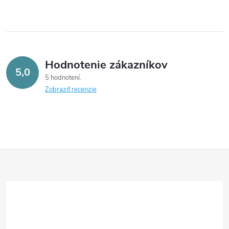
Hodnotenie zákazníkov
5,0
5 hodnotení
Zobraziť recenzie
Z
á
p