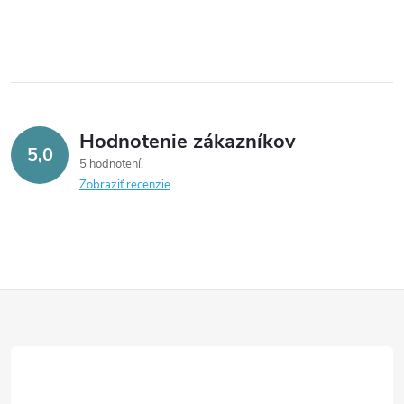
Hodnotenie zákazníkov
5,0
5 hodnotení
Zobraziť recenzie
Z
á
p