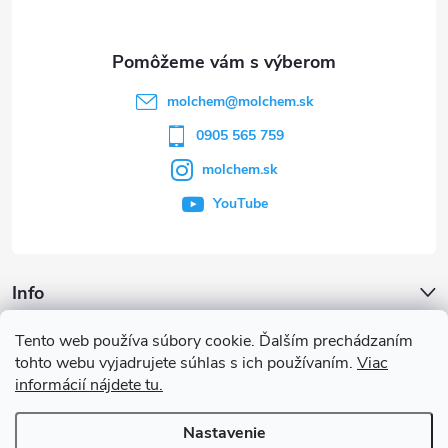
ä
t
molchem
@
molchem.sk
i
0905 565 759
molchem.sk
e
YouTube
Info
Tento web používa súbory cookie. Ďalším prechádzaním
Iné služby
tohto webu vyjadrujete súhlas s ich používaním.
Viac
informácií nájdete tu.
Články a iné novinky
Nastavenie