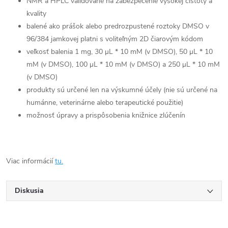
NMR a HPLC validované na zabezpečenie vysokej čistoty a
kvality
balené ako prášok alebo predrozpustené roztoky DMSO v
96/384 jamkovej platni s voliteľným 2D čiarovým kódom
veľkosť balenia 1 mg, 30 μL * 10 mM (v DMSO), 50 μL * 10
mM (v DMSO), 100 μL * 10 mM (v DMSO) a 250 μL * 10 mM
(v DMSO)
produkty sú určené len na výskumné účely (nie sú určené na
humánne, veterinárne alebo terapeutické použitie)
možnosť úpravy a prispôsobenia knižnice zlúčenín
Viac informácií
tu.
Diskusia