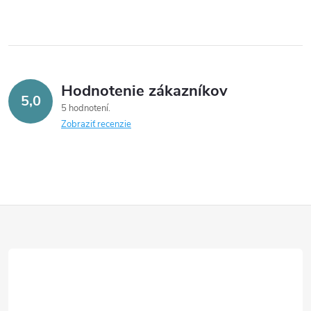
Hodnotenie zákazníkov
5,0
5 hodnotení
Zobraziť recenzie
Z
á
p