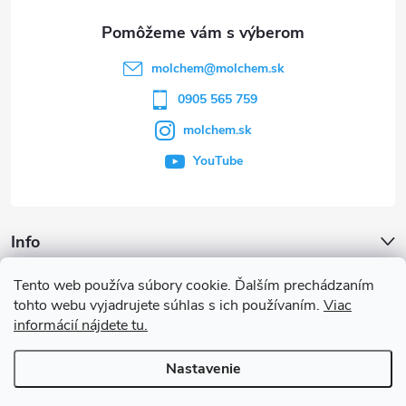
ä
t
molchem
@
molchem.sk
i
0905 565 759
molchem.sk
e
YouTube
Info
Tento web používa súbory cookie. Ďalším prechádzaním
Iné služby
tohto webu vyjadrujete súhlas s ich používaním.
Viac
informácií nájdete tu.
Články a iné novinky
Nastavenie