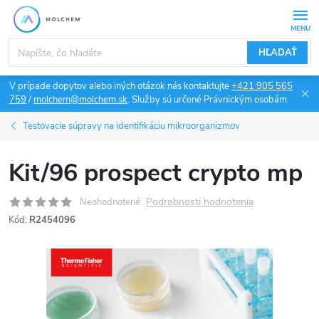
Prejsť
na
obsah
HĽADAŤ
V prípade dopytov alebo iných otázok nás kontaktujte
+421 905 565
759
/
molchem@molchem.sk
. Služby sú určené Právnickým osobám.
Testovacie súpravy na identifikáciu mikroorganizmov
Kit/96 prospect crypto mp
Podrobnosti hodnotenia
Neohodnotené
Kód:
R2454096