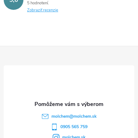
5 hodnotení
Zobraziť recenzie
Z
á
p
ä
t
molchem
@
molchem.sk
i
0905 565 759
molchem.sk