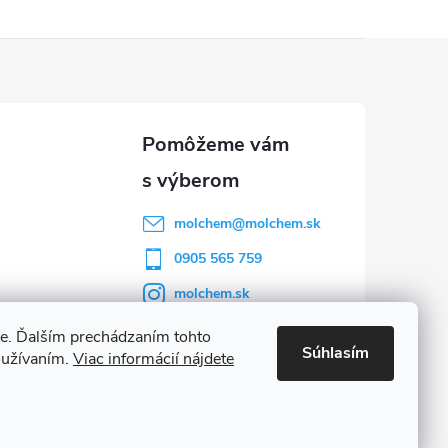
molchem
@
molchem.sk
0905 565 759
molchem.sk
YouTube
e. Ďalším prechádzaním tohto
Súhlasím
oužívaním.
Viac informácií nájdete