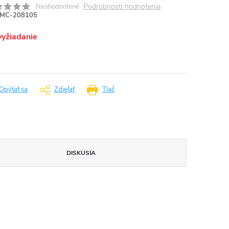
Podrobnosti hodnotenia
Neohodnotené
MC-208105
vyžiadanie
Opýtať sa
Zdieľať
Tlač
DISKUSIA