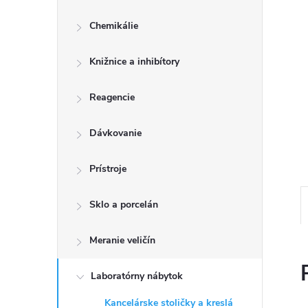
č
Chemikálie
n
Knižnice a inhibítory
ý
p
Reagencie
a
Dávkovanie
n
Prístroje
e
Sklo a porcelán
l
Meranie veličín
Laboratórny nábytok
Kancelárske stoličky a kreslá