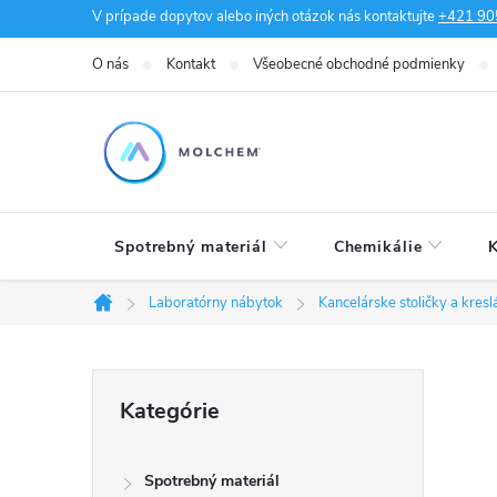
Prejsť
V prípade dopytov alebo iných otázok nás kontaktujte
+421 90
na
O nás
Kontakt
Všeobecné obchodné podmienky
obsah
Spotrebný materiál
Chemikálie
K
Laboratórny nábytok
Kancelárske stoličky a kresl
Domov
B
Preskočiť
Kategórie
kategórie
o
Spotrebný materiál