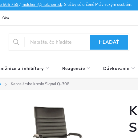
5 565 759
/
molchem@molchem.sk
. Služby sú určené Právnickým osobám.
Zásady ochrany osobných údajov
Zásady súborov cookies
Doprav
HĽADAŤ
nižnice a inhibítory
Reagencie
Dávkovanie
á
Kancelárske kreslo Signal Q-306
K
S