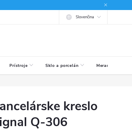
né podmienky
Ako nakupovať
Slovenčina
Prístroje
Sklo a porcelán
Meranie veličín
ancelárske kreslo
ignal Q-306