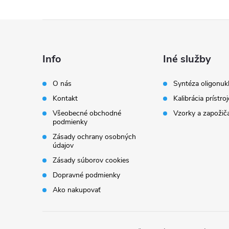
Z
á
Info
Iné služby
p
O nás
Syntéza oligonuk
Kontakt
Kalibrácia prístro
ä
Všeobecné obchodné
Vzorky a zapožič
podmienky
t
Zásady ochrany osobných
údajov
i
Zásady súborov cookies
Dopravné podmienky
e
Ako nakupovať