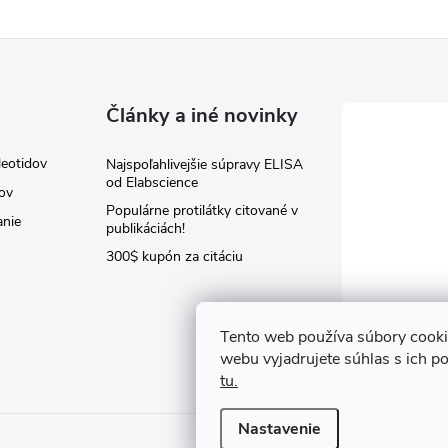
Články a iné novinky
leotidov
Najspoľahlivejšie súpravy ELISA
od Elabscience
jov
Populárne protilátky citované v
anie
publikáciách!
300$ kupón za citáciu
Tento web používa súbory cooki
webu vyjadrujete súhlas s ich p
tu.
Nastavenie