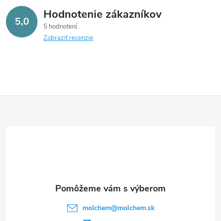
Hodnotenie zákazníkov
5,0
5 hodnotení
Zobraziť recenzie
Z
á
p
ä
t
molchem
@
molchem.sk