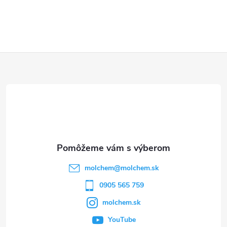
Z
á
p
ä
t
molchem
@
molchem.sk
i
0905 565 759
molchem.sk
e
YouTube