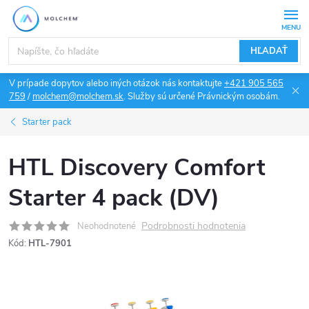
Prejsť
na
obsah
HĽADAŤ
V prípade dopytov alebo iných otázok nás kontaktujte
+421 905 565
759
/
molchem@molchem.sk
. Služby sú určené Právnickým osobám.
Starter pack
HTL Discovery Comfort
Starter 4 pack (DV)
Podrobnosti hodnotenia
Neohodnotené
Kód:
HTL-7901