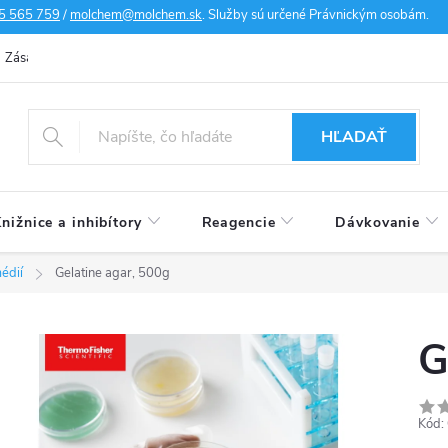
5 565 759
/
molchem@molchem.sk
. Služby sú určené Právnickým osobám.
Zásady ochrany osobných údajov
Zásady súborov cookies
Doprav
HĽADAŤ
nižnice a inhibítory
Reagencie
Dávkovanie
édií
Gelatine agar, 500g
G
Kód: