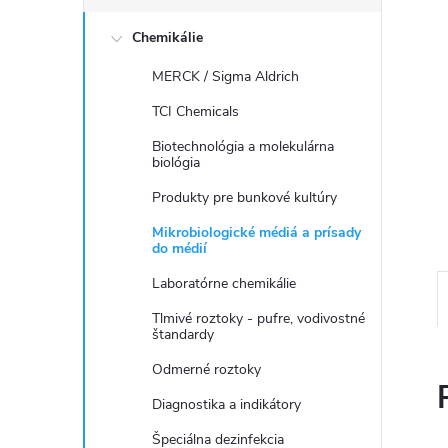
č
Chemikálie
n
MERCK / Sigma Aldrich
ý
TCI Chemicals
p
Biotechnológia a molekulárna
biológia
a
Produkty pre bunkové kultúry
Mikrobiologické médiá a prísady
n
do médií
Laboratórne chemikálie
e
Tlmivé roztoky - pufre, vodivostné
štandardy
l
Odmerné roztoky
Diagnostika a indikátory
Špeciálna dezinfekcia