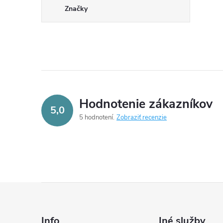
Značky
Hodnotenie zákazníkov
5,0
5 hodnotení
Zobraziť recenzie
Z
á
Info
Iné služby