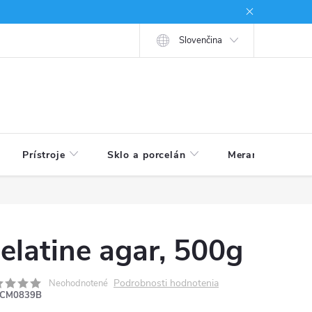
né podmienky
Ako nakupovať
Slovenčina
Prístroje
Sklo a porcelán
Meranie veličín
elatine agar, 500g
Podrobnosti hodnotenia
Neohodnotené
CM0839B