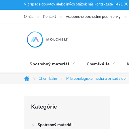
Prejsť
V prípade dopytov alebo iných otázok nás kontaktujte
+421 90
na
O nás
Kontakt
Všeobecné obchodné podmienky
obsah
Spotrebný materiál
Chemikálie
K
Chemikálie
Mikrobiologické médiá a prísady do m
Domov
B
Preskočiť
Kategórie
kategórie
o
Spotrebný materiál