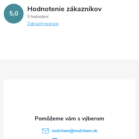
Hodnotenie zákazníkov
5,0
5 hodnotení
Zobraziť recenzie
Z
á
p
ä
t
molchem
@
molchem.sk