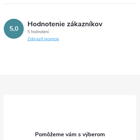
Hodnotenie zákazníkov
5,0
5 hodnotení
Zobraziť recenzie
Z
á
p
ä