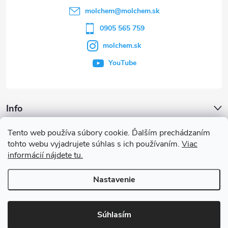
t
molchem
@
molchem.sk
i
0905 565 759
molchem.sk
e
YouTube
Info
Tento web používa súbory cookie. Ďalším prechádzaním
Iné služby
tohto webu vyjadrujete súhlas s ich používaním.
Viac
informácií nájdete tu.
Články a iné novinky
Nastavenie
Copyright 2026
MOLCHEM®
. Všetky práva vyhradené.
Súhlasím
Vytvoril Shoptet