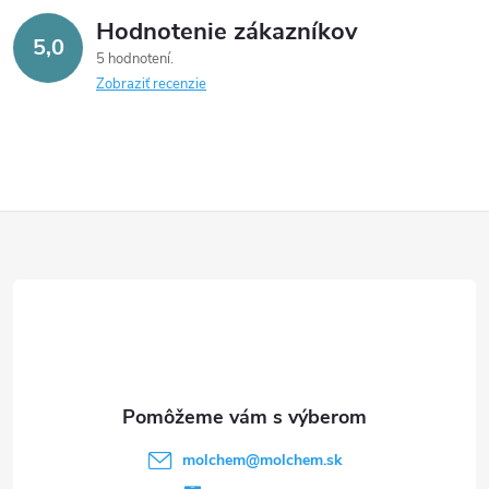
Hodnotenie zákazníkov
5,0
5 hodnotení
Zobraziť recenzie
Z
á
p
ä
t
molchem
@
molchem.sk