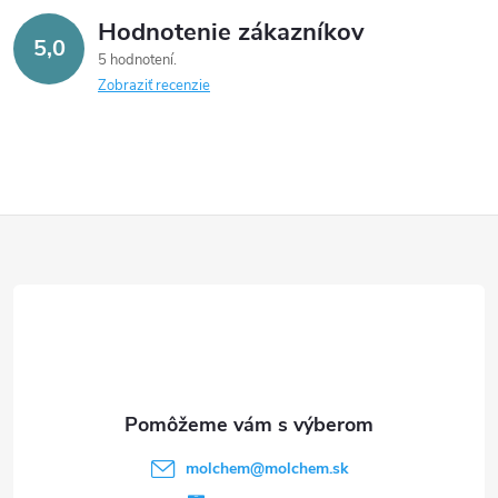
Hodnotenie zákazníkov
5,0
5 hodnotení
Zobraziť recenzie
Z
á
p
ä
t
molchem
@
molchem.sk