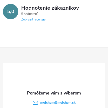
Hodnotenie zákazníkov
5,0
5 hodnotení
Zobraziť recenzie
Z
á
p
ä
t
molchem
@
molchem.sk