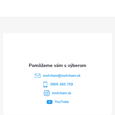
Z
á
p
ä
t
molchem
@
molchem.sk
i
0905 565 759
molchem.sk
e
YouTube