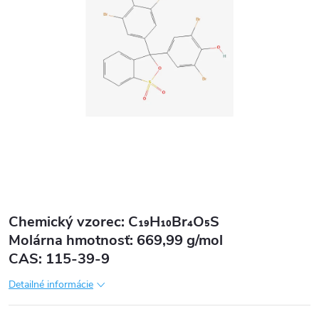
Chemický vzorec: C₁₉H₁₀Br₄O₅S
Molárna hmotnosť: 669,99 g/mol
CAS: 115-39-9
Detailné informácie