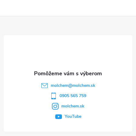
Z
á
p
ä
t
molchem
@
molchem.sk
i
0905 565 759
molchem.sk
e
YouTube