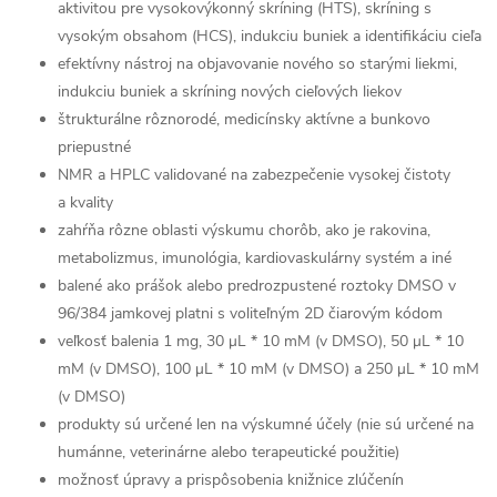
aktivitou pre vysokovýkonný skríning (HTS), skríning s
vysokým obsahom (HCS), indukciu buniek a identifikáciu cieľa
efektívny nástroj na objavovanie nového so starými liekmi,
indukciu buniek a skríning nových cieľových liekov
štrukturálne rôznorodé, medicínsky aktívne a bunkovo
priepustné
NMR a HPLC validované na zabezpečenie vysokej čistoty
a kvality
zahŕňa rôzne oblasti výskumu chorôb, ako je rakovina,
metabolizmus, imunológia, kardiovaskulárny systém a iné
balené ako prášok alebo predrozpustené roztoky DMSO v
96/384 jamkovej platni s voliteľným 2D čiarovým kódom
veľkosť balenia 1 mg, 30 μL * 10 mM (v DMSO), 50 μL * 10
mM (v DMSO), 100 μL * 10 mM (v DMSO) a 250 μL * 10 mM
(v DMSO)
produkty sú určené len na výskumné účely (nie sú určené na
humánne, veterinárne alebo terapeutické použitie)
možnosť úpravy a prispôsobenia knižnice zlúčenín