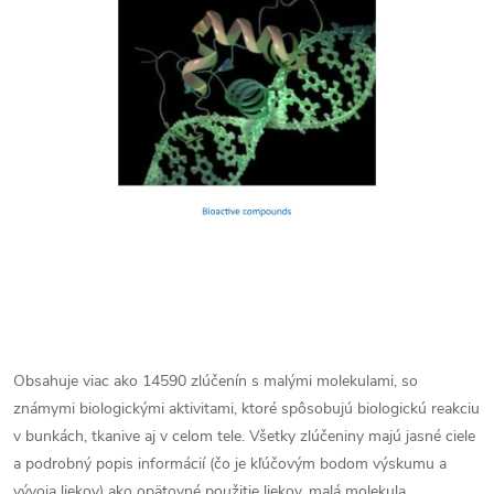
Obsahuje viac ako 14590 zlúčenín s malými molekulami, so
známymi biologickými aktivitami, ktoré spôsobujú biologickú reakciu
v bunkách, tkanive aj v celom tele. Všetky zlúčeniny majú jasné ciele
a podrobný popis informácií (čo je kľúčovým bodom výskumu a
vývoja liekov) ako opätovné použitie liekov, malá molekula