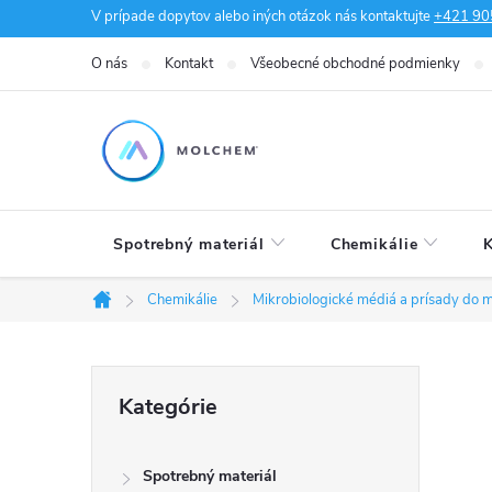
Prejsť
V prípade dopytov alebo iných otázok nás kontaktujte
+421 90
na
O nás
Kontakt
Všeobecné obchodné podmienky
obsah
Spotrebný materiál
Chemikálie
K
Chemikálie
Mikrobiologické médiá a prísady do m
Domov
B
Preskočiť
Kategórie
kategórie
o
Spotrebný materiál