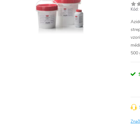
Kód:
Azid
stre
vzor
médi
500 
Znač