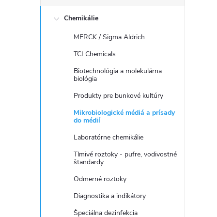
č
Chemikálie
n
MERCK / Sigma Aldrich
ý
TCI Chemicals
p
Biotechnológia a molekulárna
biológia
a
Produkty pre bunkové kultúry
Mikrobiologické médiá a prísady
n
do médií
Laboratórne chemikálie
e
Tlmivé roztoky - pufre, vodivostné
štandardy
l
Odmerné roztoky
Diagnostika a indikátory
Špeciálna dezinfekcia