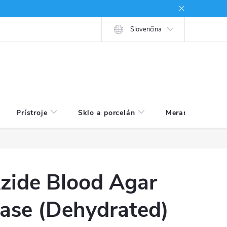
né podmienky
Ako nakupovať
Slovenčina
Prístroje
Sklo a porcelán
Meranie veličín
zide Blood Agar
ase (Dehydrated)