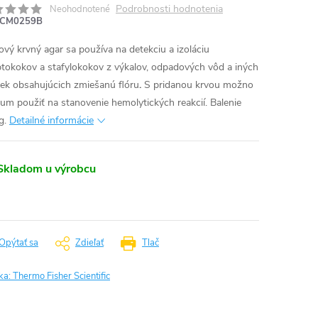
Podrobnosti hodnotenia
Neohodnotené
CM0259B
ový krvný agar sa používa na detekciu a izoláciu
ptokokov a stafylokokov z výkalov, odpadových vôd a iných
iek obsahujúcich zmiešanú flóru
.
S pridanou krvou možno
um použiť na stanovenie hemolytických reakcií. Balenie
g.
Detailné informácie
Skladom u výrobcu
Opýtať sa
Zdieľať
Tlač
ka:
Thermo Fisher Scientific