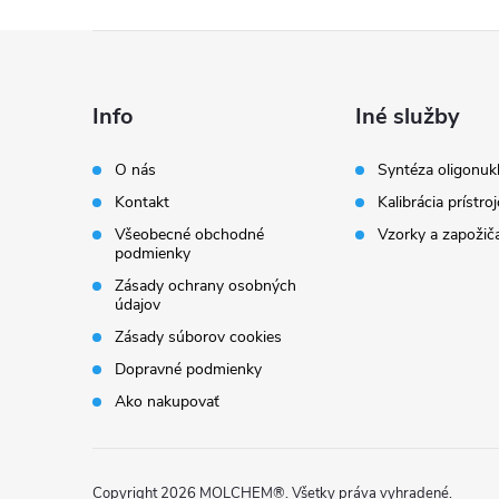
Z
á
Info
Iné služby
p
O nás
Syntéza oligonuk
Kontakt
Kalibrácia prístro
ä
Všeobecné obchodné
Vzorky a zapožič
podmienky
t
Zásady ochrany osobných
údajov
i
Zásady súborov cookies
Dopravné podmienky
e
Ako nakupovať
Copyright 2026
MOLCHEM®
. Všetky práva vyhradené.