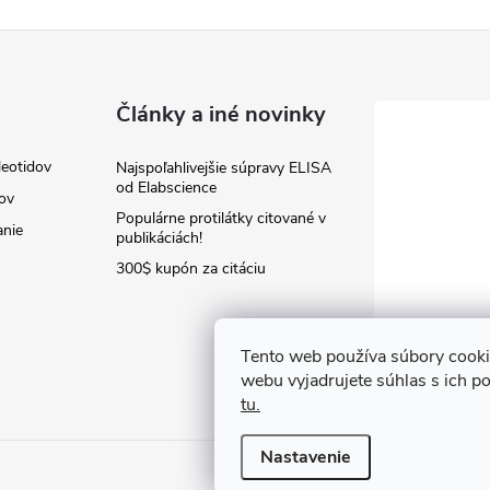
Články a iné novinky
leotidov
Najspoľahlivejšie súpravy ELISA
od Elabscience
jov
Populárne protilátky citované v
anie
publikáciách!
300$ kupón za citáciu
Tento web používa súbory cooki
webu vyjadrujete súhlas s ich p
tu.
Nastavenie