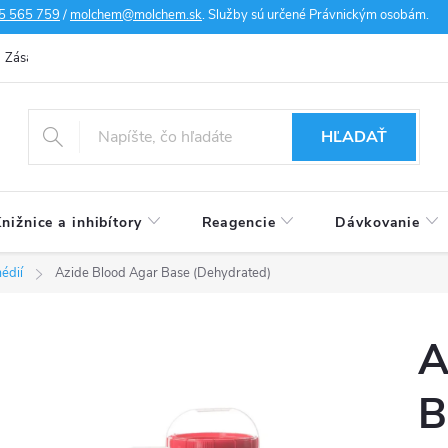
5 565 759
/
molchem@molchem.sk
. Služby sú určené Právnickým osobám.
Zásady ochrany osobných údajov
Zásady súborov cookies
Doprav
HĽADAŤ
nižnice a inhibítory
Reagencie
Dávkovanie
édií
Azide Blood Agar Base (Dehydrated)
A
B