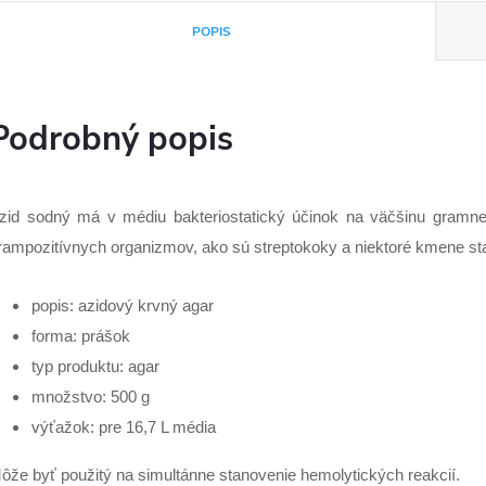
POPIS
Podrobný popis
zid sodný má v médiu bakteriostatický účinok na väčšinu gramne
rampozitívnych organizmov, ako sú streptokoky a niektoré kmene st
popis: azidový krvný agar
forma: prášok
typ produktu: agar
množstvo: 500 g
výťažok: pre 16,7 L média
ôže byť použitý na simultánne stanovenie hemolytických reakcií.