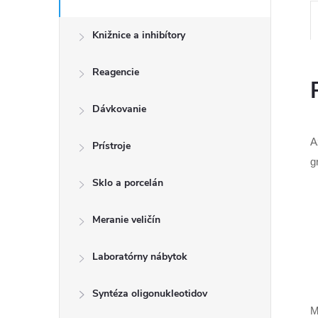
Knižnice a inhibítory
Reagencie
Dávkovanie
A
Prístroje
g
Sklo a porcelán
Meranie veličín
Laboratórny nábytok
Syntéza oligonukleotidov
M