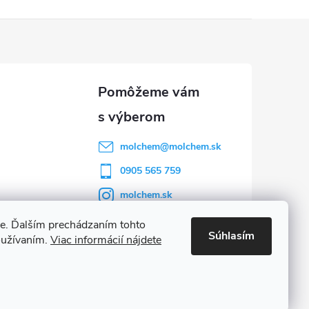
molchem
@
molchem.sk
0905 565 759
molchem.sk
YouTube
e. Ďalším prechádzaním tohto
Súhlasím
oužívaním.
Viac informácií nájdete
Vytvoril Shoptet