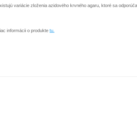
xistujú variácie zloženia azidového krvného agaru, ktoré sa odporúča
iac informácii o produkte
tu.