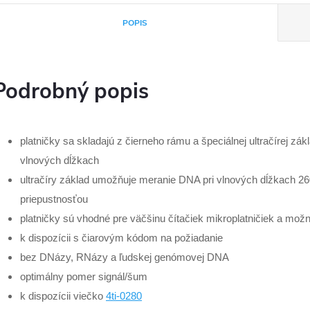
POPIS
Podrobný popis
platničky sa skladajú z čierneho rámu a špeciálnej ultračírej 
vlnových dĺžkach
ultračíry základ umožňuje meranie DNA pri vlnových dĺžkach 2
priepustnosťou
platničky sú vhodné pre väčšinu čítačiek mikroplatničiek a mož
k dispozícii s čiarovým kódom na požiadanie
bez DNázy, RNázy a ľudskej genómovej DNA
optimálny pomer signál/šum
k dispozícii viečko
4ti-0280