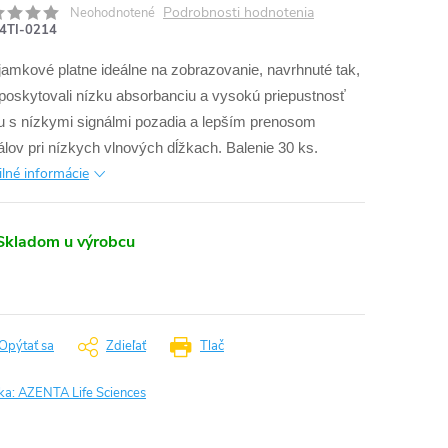
Podrobnosti hodnotenia
Neohodnotené
4TI-0214
jamkové platne ideálne na zobrazovanie, navrhnuté tak,
poskytovali nízku absorbanciu a vysokú priepustnosť
u s nízkymi signálmi pozadia a lepším prenosom
álov pri nízkych vlnových dĺžkach.
Balenie 30 ks.
ilné informácie
Skladom u výrobcu
Opýtať sa
Zdieľať
Tlač
ka:
AZENTA Life Sciences