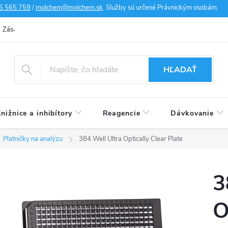
5 565 759
/
molchem@molchem.sk
. Služby sú určené Právnickým osobám.
Zásady ochrany osobných údajov
Zásady súborov cookies
Doprav
HĽADAŤ
nižnice a inhibítory
Reagencie
Dávkovanie
Platničky na analýzu
384 Well Ultra Optically Clear Plate
3
O