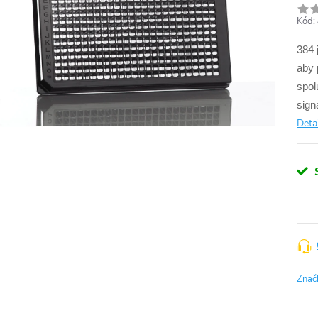
Kód:
384 
aby 
spol
sign
Deta
Znač