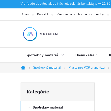
Prejsť
V prípade dopytov alebo iných otázok nás kontaktujte
+421 90
na
O nás
Kontakt
Všeobecné obchodné podmienky
obsah
Spotrebný materiál
Chemikálie
K
Spotrebný materiál
Plasty pre PCR a analýzu
Domov
B
Preskočiť
Kategórie
kategórie
o
Spotrebný materiál