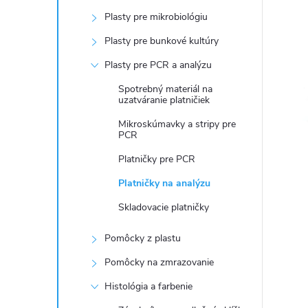
č
Plasty pre mikrobiológiu
n
Plasty pre bunkové kultúry
ý
Plasty pre PCR a analýzu
Spotrebný materiál na
p
uzatváranie platničiek
Mikroskúmavky a stripy pre
a
PCR
Platničky pre PCR
n
Platničky na analýzu
e
Skladovacie platničky
l
Pomôcky z plastu
Pomôcky na zmrazovanie
Histológia a farbenie