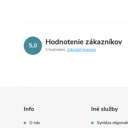
Hodnotenie zákazníkov
5,0
5 hodnotení
Zobraziť recenzie
Z
á
Info
Iné služby
p
O nás
Syntéza oligonuk