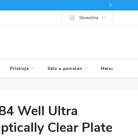
né podmienky
Ako nakupovať
Slovenčina
Prístroje
Sklo a porcelán
Meranie veličín
84 Well Ultra
ptically Clear Plate