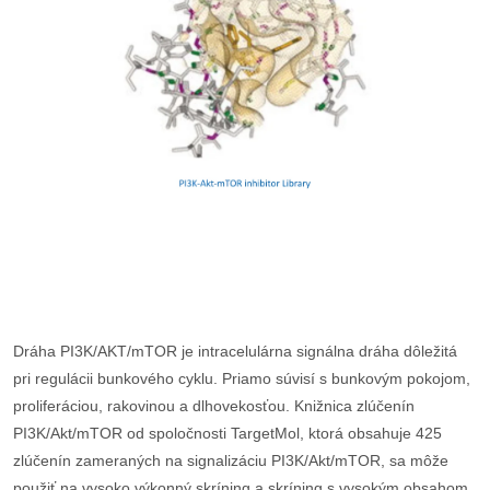
Dráha PI3K/AKT/mTOR je intracelulárna signálna dráha dôležitá
pri regulácii bunkového cyklu. Priamo súvisí s bunkovým pokojom,
proliferáciou, rakovinou a dlhovekosťou. Knižnica zlúčenín
PI3K/Akt/mTOR od spoločnosti TargetMol, ktorá obsahuje 425
zlúčenín zameraných na signalizáciu PI3K/Akt/mTOR, sa môže
použiť na vysoko výkonný skríning a skríning s vysokým obsahom