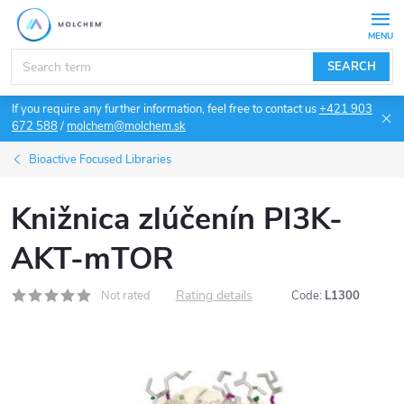
Skip
to
content
SEARCH
If you require any further information, feel free to contact us
+421 903
672 588
/
molchem@molchem.sk
Bioactive Focused Libraries
Knižnica zlúčenín PI3K-
AKT-mTOR
Rating details
Not rated
Code:
L1300