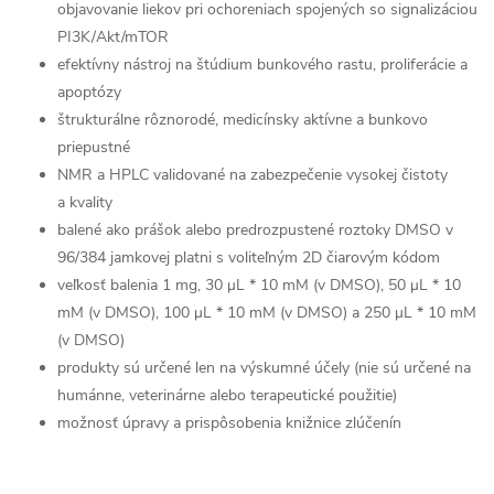
objavovanie liekov pri ochoreniach spojených so signalizáciou
PI3K/Akt/mTOR
efektívny nástroj na štúdium bunkového rastu, proliferácie a
apoptózy
štrukturálne rôznorodé, medicínsky aktívne a bunkovo
priepustné
NMR a HPLC validované na zabezpečenie vysokej čistoty
a kvality
balené ako prášok alebo predrozpustené roztoky DMSO v
96/384 jamkovej platni s voliteľným 2D čiarovým kódom
veľkosť balenia 1 mg, 30 μL * 10 mM (v DMSO), 50 μL * 10
mM (v DMSO), 100 μL * 10 mM (v DMSO) a 250 μL * 10 mM
(v DMSO)
produkty sú určené len na výskumné účely (nie sú určené na
humánne, veterinárne alebo terapeutické použitie)
možnosť úpravy a prispôsobenia knižnice zlúčenín