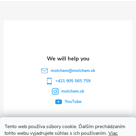
F
o
o
t
e
molchem
@
molchem.sk
r
+421 905 565 759
molchem.sk
YouTube
Tento web používa súbory cookie. Ďalším prechádzaním
Info
tohto webu vyjadrujete súhlas s ich používaním.
Viac