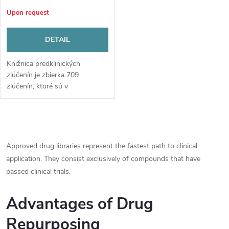
Upon request
DETAIL
Knižnica predklinických
zlúčenín je zbierka 709
zlúčenín, ktoré sú v
predklinickej fáze s jasnými
cieľmi a podrobnými
informáciami o indikácii
L
ochorenia a referencii.
i
Approved drug libraries represent the fastest path to clinical
application. They consist exclusively of compounds that have
s
passed clinical trials.
t
Advantages of Drug
i
Repurposing