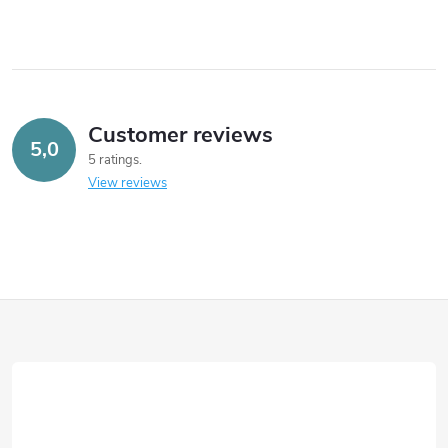
Customer reviews
5,0
5 ratings
View reviews
F
o
o