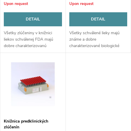
s
Upon request
Upon request
p
o
DETAIL
DETAIL
r
r
Všetky zlúčeniny v knižnici
Všetky schválené lieky majú
o
liekov schválenej FDA majú
známe a dobre
t
dobre charakterizovanú
charakterizované biologické
d
biologickú aktivitu, jasné ciele,
aktivity, bezpečnosť a
bezpečnosť a biologickú
biologickú dostupnosť –
i
dostupnosť – vlastnosti, ktoré
vlastnosti, ktoré by mohli
u
by mohli...
výrazne urýchliť vývoj a...
n
c
g
t
s
Knižnica predklinických
zlúčenín