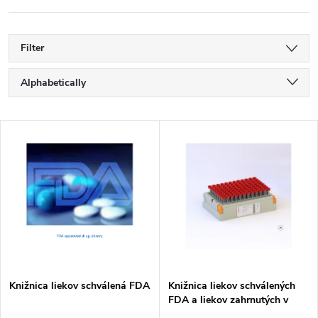
Filter
P
Alphabetically
r
Least expensive
L
Most expensive
o
i
Bestsellers
d
s
u
t
c
o
t
Knižnica liekov schválená FDA
Knižnica liekov schválených
FDA a liekov zahrnutých v
f
liekopise