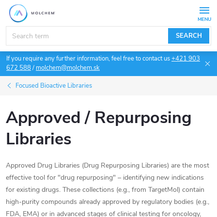
Skip
to
content
SEARCH
If you require any further information, feel free to contact us
+421 903
672 588
/
molchem@molchem.sk
Focused Bioactive Libraries
Approved / Repurposing
Libraries
Approved Drug Libraries (Drug Repurposing Libraries) are the most
effective tool for "drug repurposing" – identifying new indications
for existing drugs. These collections (e.g., from TargetMol) contain
high-purity compounds already approved by regulatory bodies (e.g.,
FDA, EMA) or in advanced stages of clinical testing for oncology,