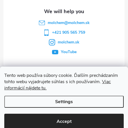
t
e
molchem
@
molchem.sk
r
+421 905 565 759
molchem.sk
YouTube
Tento web používa súbory cookie. Ďalším prechádzaním
Info
tohto webu vyjadrujete súhlas s ich používaním.
Viac
informácií nájdete tu.
Other services
Settings
Copyright 2026
MOLCHEM®
. All rights reserved.
Accept
Created by Shoptet