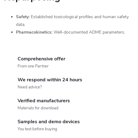
n
g
Safety:
Established toxicological profiles and human safety
c
data.
Pharmacokinetics:
Well-documented ADME parameters.
o
n
Comprehensive offer
t
From one Partner
r
We respond within 24 hours
o
Need advice?
l
Verified manufacturers
Materials for download
s
Samples and demo devices
You test before buying