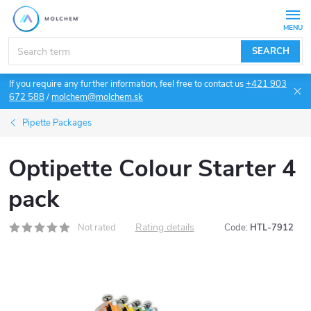
Skip
to
content
SEARCH
If you require any further information, feel free to contact us
+421 903
672 588
/
molchem@molchem.sk
Pipette Packages
Optipette Colour Starter 4
pack
Rating details
Not rated
Code:
HTL-7912