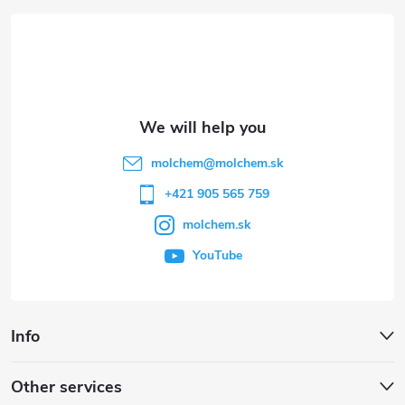
o
o
t
e
molchem
@
molchem.sk
r
+421 905 565 759
molchem.sk
YouTube
Info
Other services