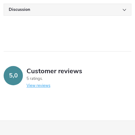
Discussion
Customer reviews
5,0
5 ratings
View reviews
F