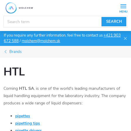
Skip
to
content
SEARCH
If you require any further information, feel free to contact us
+421 903
672 588
/
molchem@molchem.sk
Brands
HTL
Corning
HTL SA
. is one of the world's leading manufacturers of
liquid handling equipment for the laboratory industry. The company
produces a wide range of liquid dispensers:
pipettes
pipetting tips
pipette drivers