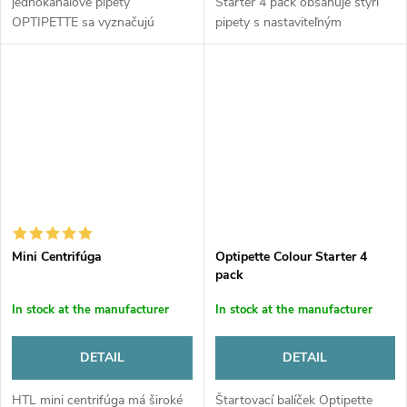
jednokanálové pipety
Starter 4 pack obsahuje štyri
OPTIPETTE sa vyznačujú
pipety s nastaviteľným
štíhlou rukoväťou, vysokou
objemom, stojan na pipety,
presnosťou v kombinácii s ich
príslušenstvo a špičky v
obrovskou robustnosťou a
krabičkách. Sada obsahuje
veľmi konkurenčnou cenou....
pipety na...
Mini Centrifúga
Optipette Colour Starter 4
pack
In stock at the manufacturer
In stock at the manufacturer
DETAIL
DETAIL
HTL mini centrifúga má široké
Štartovací balíček Optipette