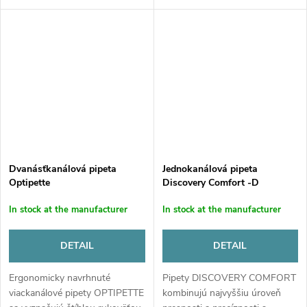
mikrobiologických, chemických,
mechanizmus, uzavretý v
analytických a výskumných
ergonomickej, dobre vyváženej
laboratóriách. Okrem
a robustnej rukoväti.
vynikajúceho pohodlia ponúka
Dvanásťkanálovú pipetu...
nová...
Dvanásťkanálová pipeta
Jednokanálová pipeta
Optipette
Discovery Comfort -D
In stock at the manufacturer
In stock at the manufacturer
DETAIL
DETAIL
Ergonomicky navrhnuté
Pipety DISCOVERY COMFORT
viackanálové pipety OPTIPETTE
kombinujú najvyššiu úroveň