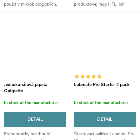
použiť v mikrobiologických,
produktovej rady HTL. Ich
chemických, analytických a
mimoriadne presný pipetovací
výskumných laboratóriách.
mechanizmus, uzavretý v
Okrem vynikajúceho pohodlia
ergonomickej, dobre vyváženej
ponúka nová...
a robustnej...
Jednokanálová pipeta
Labmate Pro Starter 4 pack
Optipette
In stock at the manufacturer
In stock at the manufacturer
DETAIL
DETAIL
Ergonomicky navrhnuté
Štartovací balíček Labmate Pro