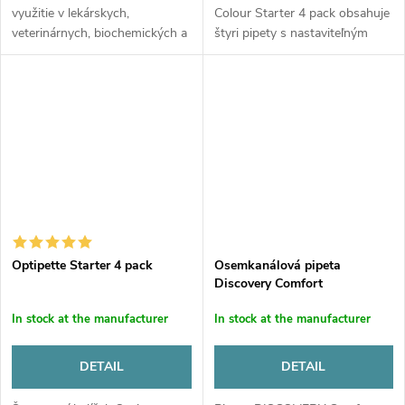
využitie v lekárskych,
Colour Starter 4 pack obsahuje
veterinárnych, biochemických a
štyri pipety s nastaviteľným
iných laboratóriách. Je
objemom, stojan na pipety,
priestorovo nenáročná, výmena
príslušenstvo a špičky v
rotorov je jednoduchá a rýchla.
krabičkách. Sada obsahuje...
Rotory...
Optipette Starter 4 pack
Osemkanálová pipeta
Discovery Comfort
In stock at the manufacturer
In stock at the manufacturer
DETAIL
DETAIL