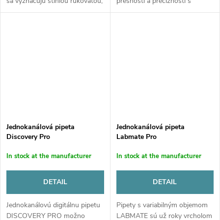
sa vyznačujú štíhlou rukoväťou,
presnosti a precíznosti s
vysokou presnosťou v
tradičným dizajnom, vďaka
kombinácii s ich obrovskou
čomu sú pipetovacie
robustnosťou a veľmi
skúsenosti pohodlné a
konkurenčnou cenou. Nový...
bezpečné. Jednokanálovú
pipetu...
Jednokanálová pipeta
Jednokanálová pipeta
Discovery Pro
Labmate Pro
In stock at the manufacturer
In stock at the manufacturer
DETAIL
DETAIL
Jednokanálovú digitálnu pipetu
Pipety s variabilným objemom
DISCOVERY PRO možno
LABMATE sú už roky vrcholom