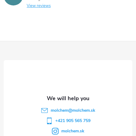
o
n
View reviews
n
t
r
F
o
o
l
s
o
t
e
molchem
@
molchem.sk
r
+421 905 565 759
molchem.sk