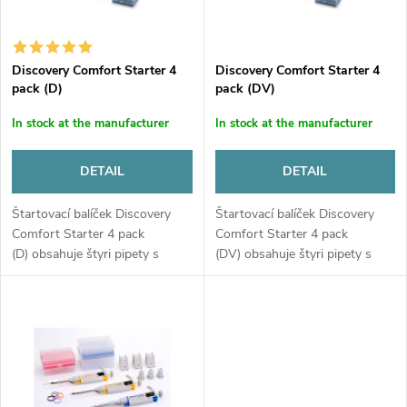
t
c
o
t
Discovery Comfort Starter 4
Discovery Comfort Starter 4
pack (D)
pack (DV)
f
s
In stock at the manufacturer
In stock at the manufacturer
p
o
DETAIL
DETAIL
r
r
Štartovací balíček Discovery
Štartovací balíček Discovery
o
Comfort Starter 4 pack
Comfort Starter 4 pack
t
(D) obsahuje štyri pipety s
(DV) obsahuje štyri pipety s
d
nastaviteľným objemom, stojan
nastaviteľným objemom, stojan
na pipety, príslušenstvo a
na pipety, príslušenstvo a
i
špičky v krabičkách. Sada
špičky v krabičkách. Sada...
u
obsahuje...
n
c
g