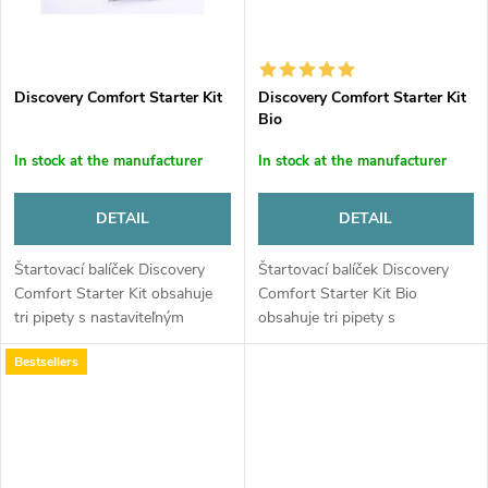
t
s
Discovery Comfort Starter Kit
Discovery Comfort Starter Kit
Bio
In stock at the manufacturer
In stock at the manufacturer
DETAIL
DETAIL
Štartovací balíček Discovery
Štartovací balíček Discovery
Comfort Starter Kit obsahuje
Comfort Starter Kit Bio
tri pipety s nastaviteľným
obsahuje tri pipety s
objemom, držiaky na pipety,
nastaviteľným objemom,
Bestsellers
príslušenstvo a špičky v
držiaky na pipety, príslušenstvo
krabičkách. Sada obsahuje
a špičky v krabičkách. Sada
pipety...
obsahuje...