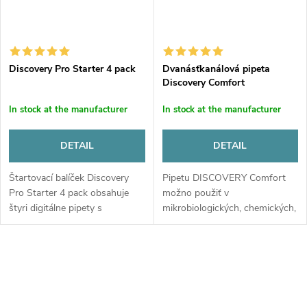
Discovery Pro Starter 4 pack
Dvanásťkanálová pipeta
Discovery Comfort
In stock at the manufacturer
In stock at the manufacturer
DETAIL
DETAIL
Štartovací balíček Discovery
Pipetu DISCOVERY Comfort
Pro Starter 4 pack obsahuje
možno použiť v
štyri digitálne pipety s
mikrobiologických, chemických,
nastaviteľným objemom, stojan
analytických a výskumných
na pipety, príslušenstvo a
laboratóriách. Viackanálové
špičky v krabičkách. Sada
pipety Comfort majú revolučný
obsahuje...
systém odpruženia,...