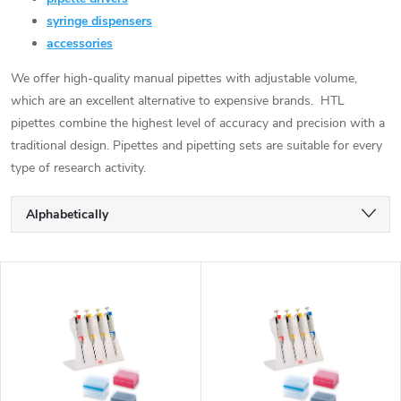
syringe dispensers
accessories
We offer high-quality manual pipettes with adjustable volume,
which are an excellent alternative to expensive brands. HTL
pipettes combine the highest level of accuracy and precision with a
traditional design. Pipettes and pipetting sets are suitable for every
type of research activity.
P
Alphabetically
r
Least expensive
L
Most expensive
o
i
Bestsellers
d
s
u