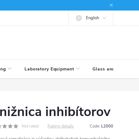
tions
How to shop
English
ing
Laboratory Equipment
Glass and Porcelain
nižnica inhibítorov
Rating details
Not rated
Code:
L2000
ová signalizácia je súčasťou akéhokoľvek komunikačného