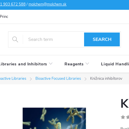
1 903 672 588
/
molchem@molchem.sk
Principles of personal data protection
Cookies policy
Shipping condi
SEARCH
Libraries and Inhibitors
Reagents
Liquid Handl
active Libraries
Bioactive Focused Libraries
Knižnica inhibítorov
K
Bunk