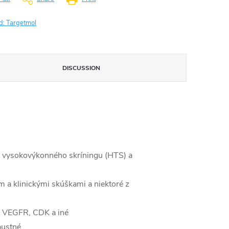
d:
Targetmol
DISCUSSION
e, vysokovýkonného skríningu (HTS) a
 a klinickými skúškami a niektoré z
, VEGFR, CDK a iné
pustné