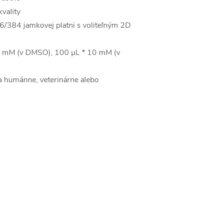
vality
/384 jamkovej platni s voliteľným 2D
10 mM (v DMSO), 100 μL * 10 mM (v
a humánne, veterinárne alebo