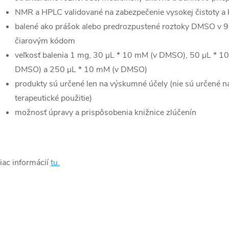
NMR a HPLC validované na zabezpečenie vysokej čistoty a k
balené ako prášok alebo predrozpustené roztoky DMSO v 96
čiarovým kódom
veľkosť balenia 1 mg, 30 μL * 10 mM (v DMSO), 50 μL * 
DMSO) a 250 μL * 10 mM (v DMSO)
produkty sú určené len na výskumné účely (nie sú určené n
terapeutické použitie)
možnosť úpravy a prispôsobenia knižnice zlúčenín
iac informácií
tu.