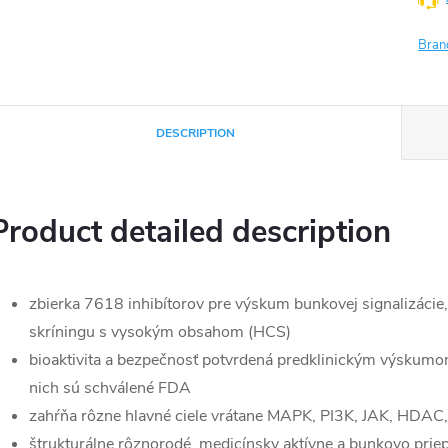
Bran
DESCRIPTION
Product detailed description
zbierka 7618 inhibítorov pre výskum bunkovej signalizáci
skríningu s vysokým obsahom (HCS)
bioaktivita a bezpečnosť potvrdená predklinickým výskumom
nich sú schválené FDA
zahŕňa rôzne hlavné ciele vrátane MAPK, PI3K, JAK, HDAC
štrukturálne rôznorodé, medicínsky aktívne a bunkovo prie