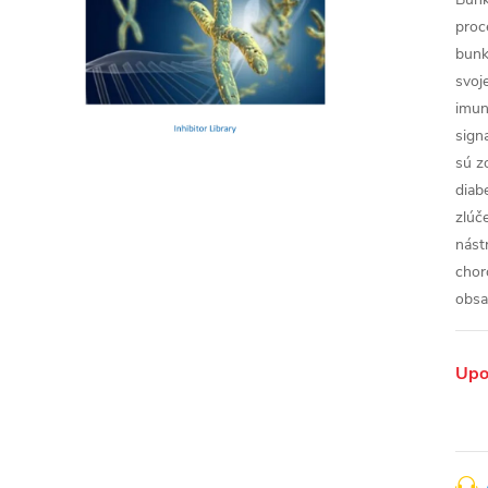
proc
bunk
svoj
imun
sign
sú z
diab
zlúč
nást
chor
obsa
Upo