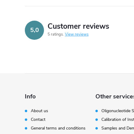
Customer reviews
5,0
5 ratings
View reviews
F
o
Info
Other service
o
About us
Oligonucleotide 
Contact
Calibration of In
t
General terms and conditions
Samples and Dem