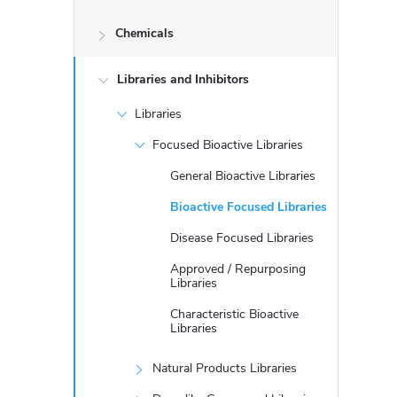
d
Chemicals
e
Libraries and Inhibitors
b
Libraries
a
Focused Bioactive Libraries
r
General Bioactive Libraries
Bioactive Focused Libraries
Disease Focused Libraries
Approved / Repurposing
Libraries
Characteristic Bioactive
Libraries
Natural Products Libraries