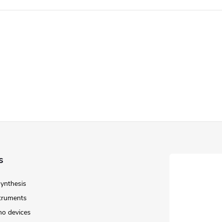
s
Synthesis
struments
o devices