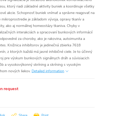
esu, ktorý riadi základné aktivity buniek a koordinuje všetky
ové akcie. Schopnosť buniek vnímať a správne reagovať na
e mikroprostredie je základom vývoja, opravy tkanív a
ity, ako aj normálnej homeostázy tkaniva. Chyby v
alizačných interakciách a spracovaní bunkových informácií
odpovedné za choroby, ako je rakovina, autoimunita a
etes. Knižnica inhibítorov je jedinečná zbierka 7618
enín, z ktorých každá má jasné inhibičné ciele. Je to účinný
roj pre výskum bunkových signálnych dráh a súvisiacich
ôb a vysokovýkonný skríning a skríning s vysokým
hom nových liekov.
Detailed information
n request
Ask
Share
Print