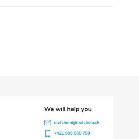
molchem
@
molchem.sk
+421 905 565 759