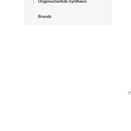
Oligonucleotide Synthesis
Brands
V