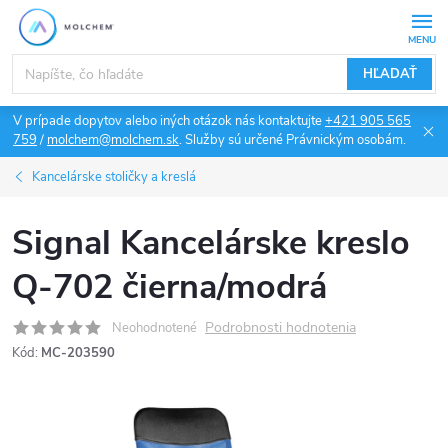
Prejsť
na
obsah
HĽADAŤ
V prípade dopytov alebo iných otázok nás kontaktujte
+421 905 565
759
/
molchem@molchem.sk
. Služby sú určené Právnickým osobám.
Kancelárske stoličky a kreslá
Signal Kancelárske kreslo
Q-702 čierna/modrá
Podrobnosti hodnotenia
Neohodnotené
Kód:
MC-203590