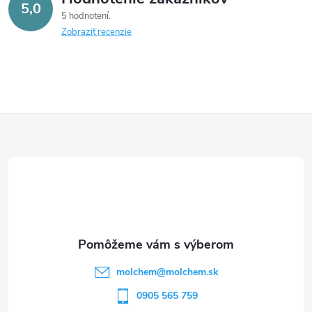
5,0
5 hodnotení
Zobraziť recenzie
Z
á
p
ä
t
molchem
@
molchem.sk
i
0905 565 759