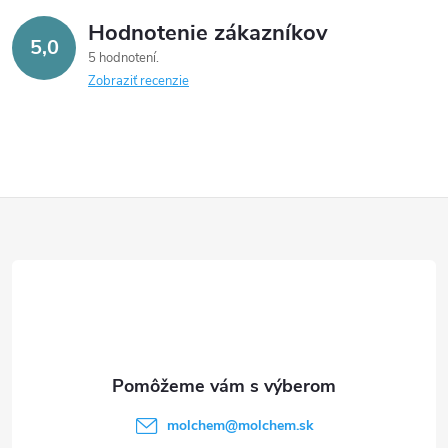
Hodnotenie zákazníkov
5,0
5 hodnotení
Zobraziť recenzie
Z
á
p
ä
t
molchem
@
molchem.sk