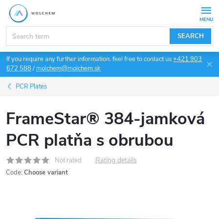
Skip
to
content
SEARCH
If you require any further information, feel free to contact us
+421 903
672 588
/
molchem@molchem.sk
PCR Plates
FrameStar® 384-jamková
PCR platňa s obrubou
Rating details
Not rated
Code:
Choose variant