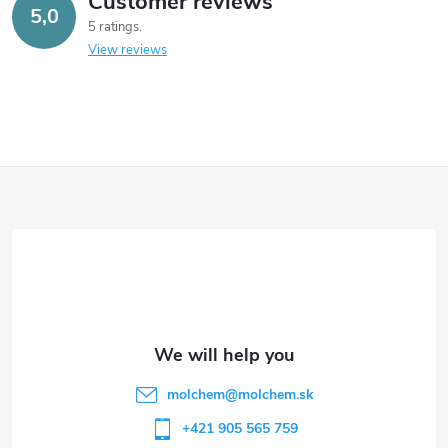
Customer reviews
5,0
5 ratings
View reviews
F
o
o
t
e
molchem
@
molchem.sk
r
+421 905 565 759