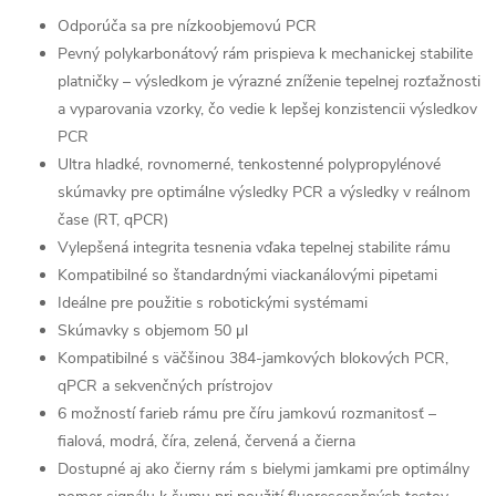
Odporúča sa pre nízkoobjemovú PCR
Pevný polykarbonátový rám prispieva k mechanickej stabilite
platničky – výsledkom je výrazné zníženie tepelnej rozťažnosti
a vyparovania vzorky, čo vedie k lepšej konzistencii výsledkov
PCR
Ultra hladké, rovnomerné, tenkostenné polypropylénové
skúmavky pre optimálne výsledky PCR a výsledky v reálnom
čase (RT, qPCR)
Vylepšená integrita tesnenia vďaka tepelnej stabilite rámu
Kompatibilné so štandardnými viackanálovými pipetami
Ideálne pre použitie s robotickými systémami
Skúmavky s objemom
50 µl
Kompatibilné s väčšinou 384-jamkových blokových PCR,
qPCR a sekvenčných prístrojov
6 možností farieb rámu pre číru jamkovú rozmanitosť –
fialová, modrá, číra, zelená, červená a čierna
Dostupné aj ako čierny rám s bielymi jamkami pre optimálny