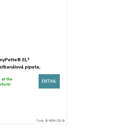
yPette® EL³
sťkanálová pipeta,
ilný objem
k at the
DETAIL
cturer
Code:
8-404-32-9