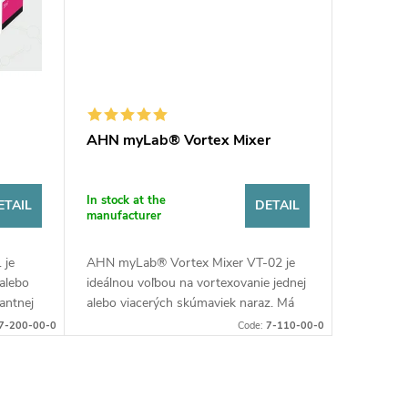
AHN myLab® Vortex Mixer
In stock at the
ETAIL
DETAIL
manufacturer
 je
AHN myLab® Vortex Mixer VT-02 je
 alebo
ideálnou voľbou na vortexovanie jednej
antnej
alebo viacerých skúmaviek naraz. Má
vhodný
variabilnú rýchlosť dosahujúcu
7-200-00-0
Code:
7-110-00-0
maximálne 2800 ot./min. AHN
myLab®...