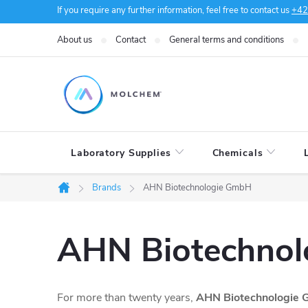
Skip
If you require any further information, feel free to contact us
+42
to
About us
Contact
General terms and conditions
content
Laboratory Supplies
Chemicals
Brands
AHN Biotechnologie GmbH
Home
AHN Biotechno
For more than twenty years,
AHN Biotechnologie