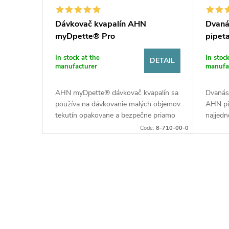
Dávkovač kvapalín AHN
Dvaná
myDpette® Pro
pipet
In stock at the
In stoc
DETAIL
manufacturer
manufa
AHN myDpette® dávkovač kvapalín sa
Dvanásť
používa na dávkovanie malých objemov
AHN pi
tekutín opakovane a bezpečne priamo
najjedn
z reagenčných fliaš. Vďaka vysoko
multika
Code:
8-710-00-0
odolnému materiálu môže...
na trh
L
i
s