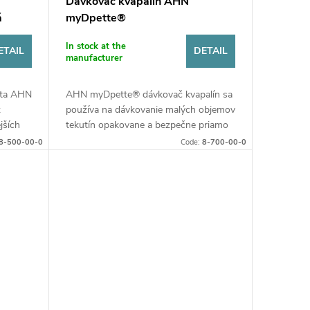
Dávkovač kvapalín AHN
á
myDpette®
In stock at the
ETAIL
DETAIL
manufacturer
eta AHN
AHN myDpette® dávkovač kvapalín sa
z
používa na dávkovanie malých objemov
jších
tekutín opakovane a bezpečne priamo
pipiet
z reagenčných fliaš. Vďaka vysoko
8-500-00-0
Code:
8-700-00-0
odolnému materiálu môže...