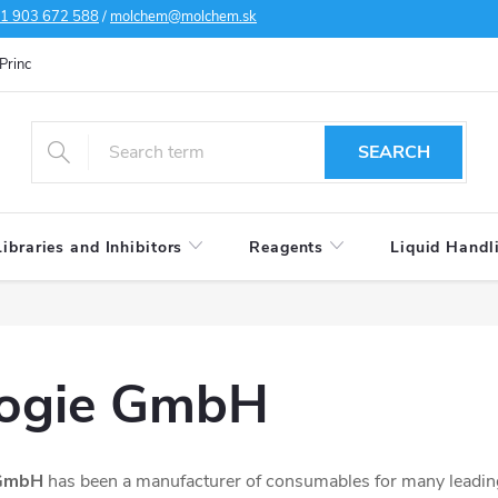
1 903 672 588
/
molchem@molchem.sk
Principles of personal data protection
Cookies policy
Shipping condi
SEARCH
Libraries and Inhibitors
Reagents
Liquid Handl
logie GmbH
 GmbH
has been a manufacturer of consumables for many leading 