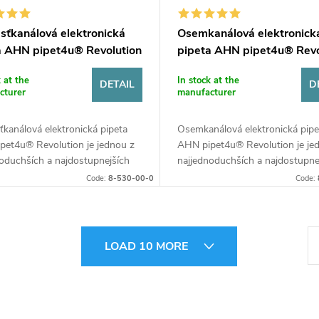
sťkanálová elektronická
Osemkanálová elektronick
a AHN pipet4u® Revolution
pipeta AHN pipet4u® Revo
k at the
In stock at the
DETAIL
D
cturer
manufacturer
kanálová elektronická pipeta
Osemkanálová elektronická pipe
pet4u® Revolution je jednou z
AHN pipet4u® Revolution je je
oduchších a najdostupnejších
najjednoduchších a najdostupne
nálových elektronických pipiet
multikanálových elektronických 
Code:
8-530-00-0
Code:
u. Vďaka kompaktnému...
na trhu. Vďaka kompaktnému diz
P
LOAD 10 MORE
a
g
i