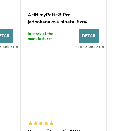
AHN myPette® Pro
jednokanálová pipeta, fixný
objem
In stock at the
ETAIL
DETAIL
manufacturer
8-404-31-9
Code:
8-001-31-9