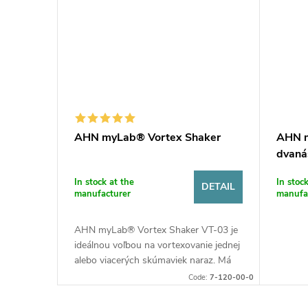
c
t
s
AHN myLab® Vortex Shaker
AHN m
dvaná
variab
In stock at the
In stoc
DETAIL
manufacturer
manufa
AHN myLab® Vortex Shaker VT-03 je
ideálnou voľbou na vortexovanie jednej
alebo viacerých skúmaviek naraz. Má
variabilnú rýchlosť dosahujúcu
Code:
7-120-00-0
maximálne 4200 ot./min. Má digitálnu...