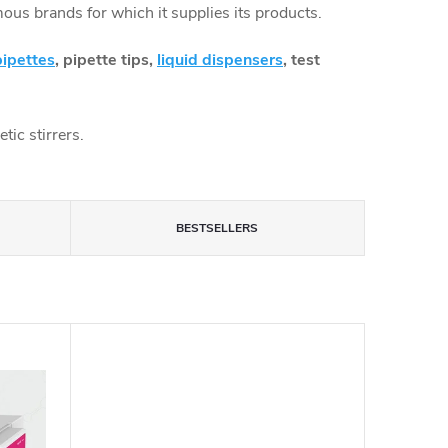
s brands for which it supplies its products.
pipettes
, pipette tips,
liquid dispensers
, test
ic stirrers.
BESTSELLERS