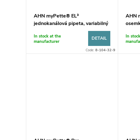
AHN myPette® EL³
AHN m
jednokanálová pipeta, variabilný
osemk
objem
obje
In stock at the
In stoc
DETAIL
manufacturer
manufa
Code:
8-104-32-9