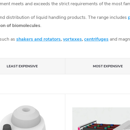
t meets and exceeds the strict requirements of the most famou
d distribution of liquid handling products. The range includes
tion of biomolecules
.
s such as
shakers and rotators
,
vortexes
,
centrifuges
and magnet
LEAST EXPENSIVE
MOST EXPENSIVE