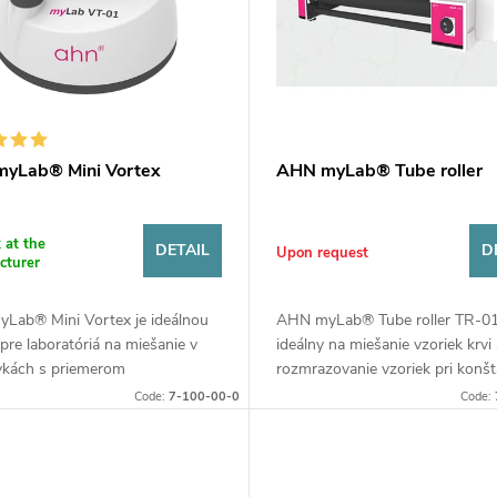
yLab® Mini Vortex
AHN myLab® Tube roller
k at the
DETAIL
D
Upon request
cturer
Lab® Mini Vortex je ideálnou
AHN myLab® Tube roller TR-01
pre laboratóriá na miešanie v
ideálny na miešanie vzoriek krvi
kách s priemerom
rozmrazovanie vzoriek pri konšt
ahujúcim 30 mm. AHN myLab®
rýchlosti 30 ot./min. Taktiež je 
Code:
7-100-00-0
Code:
rtex Mixer má variabilnú
na miešanie viskóznych...
...