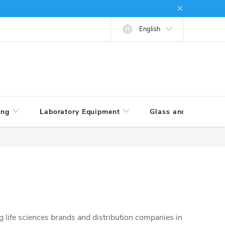
tions
How to shop
English
ing
Laboratory Equipment
Glass and Porcelain
life sciences brands and distribution companies in