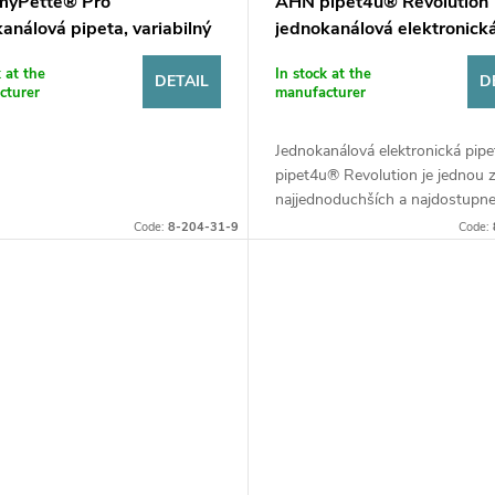
yPette® Pro
AHN pipet4u® Revolution
análová pipeta, variabilný
jednokanálová elektronick
m
pipeta
k at the
In stock at the
DETAIL
D
cturer
manufacturer
Jednokanálová elektronická pip
pipet4u® Revolution je jednou 
najjednoduchších a najdostupne
jednokanálových elektronických 
Code:
8-204-31-9
Code:
na trhu. Vďaka kompaktnému...