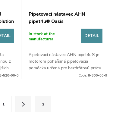
á
Pipetovací nástavec AHN
lution
pipet4u® Oasis
In stock at the
ETAIL
DETAIL
manufacturer
ta
Pipetovací nástavec AHN pipet4u® je
dnou z
motorom poháňaná pipetovacia
jších
pomôcka určená pre bezdrôtovú prácu
pipiet
so sklenenými alebo plastovými
8-520-00-0
Code:
8-300-00-9
ajnu...
pipetami v rozsahu 0,1 - 100 ml.
1
2