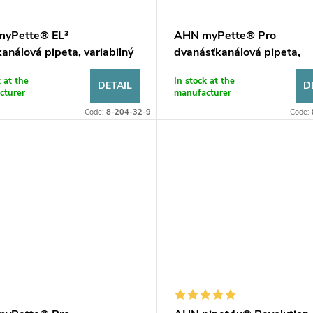
yPette® EL³
AHN myPette® Pro
análová pipeta, variabilný
dvanásťkanálová pipeta,
m
variabilný objem
k at the
In stock at the
DETAIL
D
cturer
manufacturer
Code:
8-204-32-9
Code: