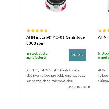
c
t
t
o
s
f
AHN myLab® MC-01 Centrifuge
AHN m
o
6000 rpm
p
r
In stock at the
In stoc
DETAIL
r
manufacturer
manufa
t
o
AHN myLab® MC-01 Centrifúga je
AHN my
i
ideálnou voľbou pre oddelenie častíc zo
voľbou 
d
suspenzie alebo makromolekúl
skúmav
z roztokov. Unikátna konštrukcia
nepres
n
Code:
7-000-01-0
uzavretého rotora zaisťuje lepšie
Mini Vo
u
prúdenie...
rýchlosť
g