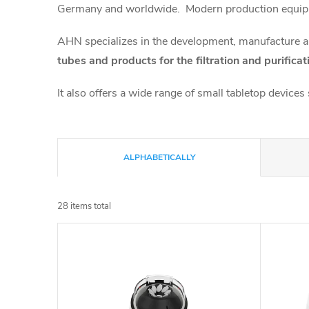
Germany and worldwide. Modern production equipmen
AHN specializes in the development, manufacture an
tubes and products for the filtration and purifica
It also offers a wide range of small tabletop device
P
ALPHABETICALLY
r
28
items total
o
L
d
i
u
s