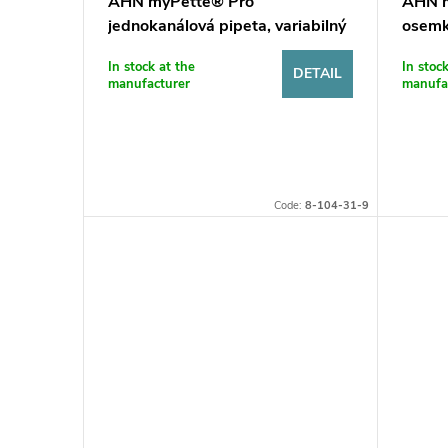
AHN myPette® Pro
AHN m
jednokanálová pipeta, variabilný
osemk
objem
obje
In stock at the
In stoc
DETAIL
manufacturer
manufa
Code:
8-104-31-9